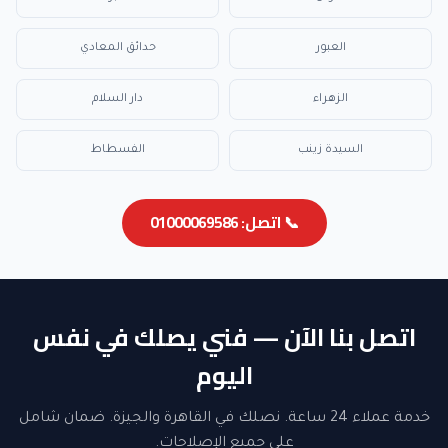
العبور
حدائق المعادي
الزهراء
دار السلام
السيدة زينب
الفسطاط
📞 اتصل: 01000069586
اتصل بنا الآن — فني يصلك في نفس
اليوم
خدمة عملاء 24 ساعة. نصلك في القاهرة والجيزة. ضمان شامل
على جميع الإصلاحات.