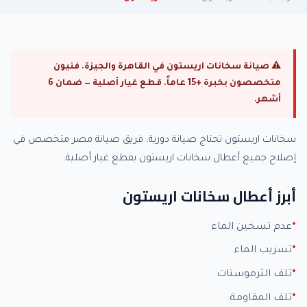
⚠ صيانة سخانات اريستون في القاهرة والجيزة. فنيون
متخصصون بخبرة +15 عاماً. قطع غيار أصلية — ضمان 6
أشهر.
سخانات اريستون تحتاج صيانة دورية. فريق صيانة مصر متخصص في
إصلاح جميع أعطال سخانات اريستون بقطع غيار أصلية.
أبرز أعطال سخانات اريستون
عدم تسخين الماء
تسريب الماء
تلف الثرموستات
تلف المقاومة