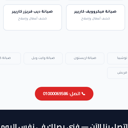
صيانة ميكروويف كاريير
صيانة ديب فريزر كاريير
كشف أعطال وإصلاح
كشف أعطال وإصلاح
توشيبا
صيانة اريستون
صيانة وايت ويل
صيانة ك
 فريش
📞 اتصل: 01000069586
اتصل بنا الآن — فني يصلك في نفس اليوم