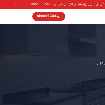
ي كاريير يونيفرسال زانوسي فريش — 01000069586
•
01000069586
غيار