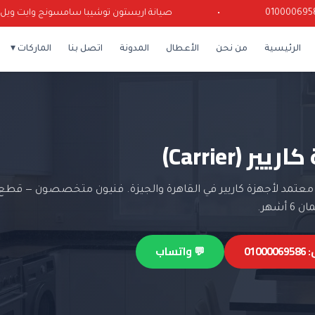
•
صيانة اريستون توشيبا سامسونج وايت ويل كرياز
الرئيسية
من نحن
الأعطال
المدونة
اتصل بنا
الماركات ▾
يير (Carrier)
معتمد لأجهزة كاريير في القاهرة والجيزة. فنيون متخصصون — قطع 
أشهر.
0100
💬 واتساب