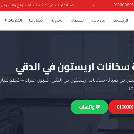
•
صيانة اريستون توشيبا سامسونج وايت ويل كرياز
الرئيسية
من نحن
الأعطال
المدونة
اتصل بنا
الماركات ▾
 سخانات اريستون في الدقي
 في صيانة سخانات اريستون في الدقي. فنيون خبراء — قطع غيار 
💬 واتساب