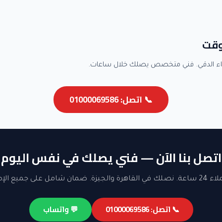
وقت
اء الدقي. فني متخصص يصلك خلال ساعات.
📞 اتصل: 01000069586
اتصل بنا الآن — فني يصلك في نفس اليوم
ن شامل على جميع الإصلاحات.
📞 اتصل: 01000069586
💬 واتساب