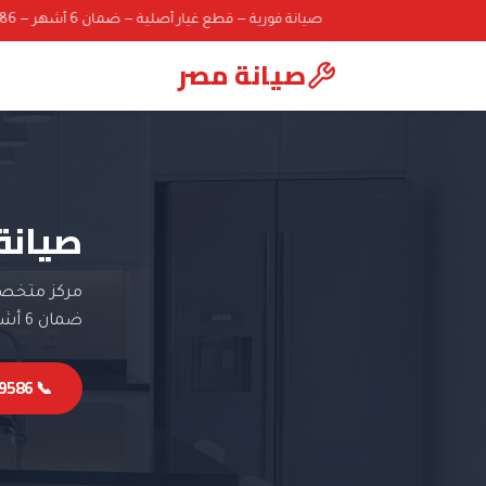
صيانة فورية — قطع غيار أصلية — ضمان 6 أشهر — 01000069586
صيانة مصر
صيانة
مركز متخصص
ضمان 6 أشهر.
📞 01000069586