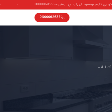
ي كاريير يونيفرسال زانوسي فريش — 01000069586
•
01000069586
أصلية —