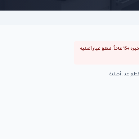
⚠ صيانة سخانات اريستون في الدقي. صيانة سخانات اريستون في القاهرة والجيزة. فنيون متخصصون بخبرة +15 عاماً. قطع غيار أصلية
ع غيار أصلية.