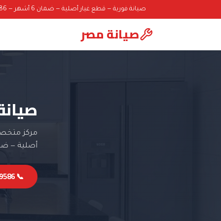
صيانة فورية — قطع غيار أصلية — ضمان 6 أشهر — 01000069586
صيانة مصر
صيانة
مركز متخصص
أصلية — ضمان 6 
📞 01000069586