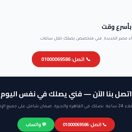
بأسرع وقت
اء مصر الجديدة. فني متخصص يصلك خلال ساعات.
📞 اتصل: 01000069586
اتصل بنا الآن — فني يصلك في نفس اليوم
ن شامل على جميع الإصلاحات.
📞 اتصل: 01000069586
💬 واتساب