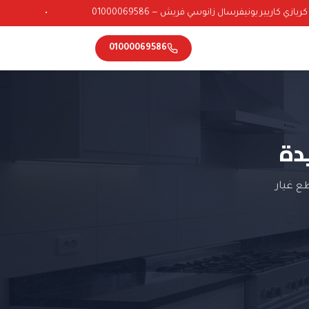
ي كاريير يونيفرسال زانوسي فريش — 01000069586
•
01000069586
دة
ع غيار