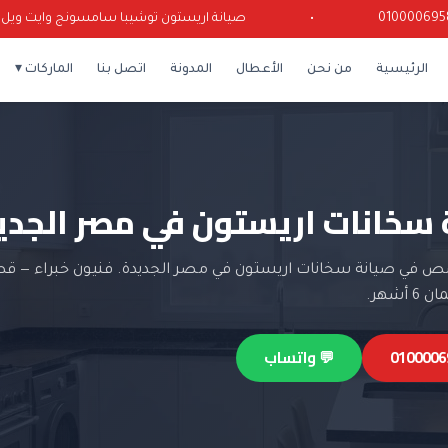
•
صيانة اريستون توشيبا سامسونج وايت ويل كرياز
الرئيسية
من نحن
الأعطال
المدونة
اتصل بنا
الماركات ▾
 سخانات اريستون في مصر الجدي
 في صيانة سخانات اريستون في مصر الجديدة. فنيون خبراء — قط
أشهر.
💬 واتساب