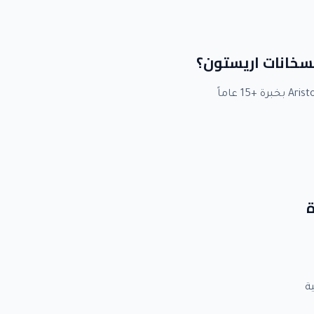
لسخانات اريستون؟
ة
ة