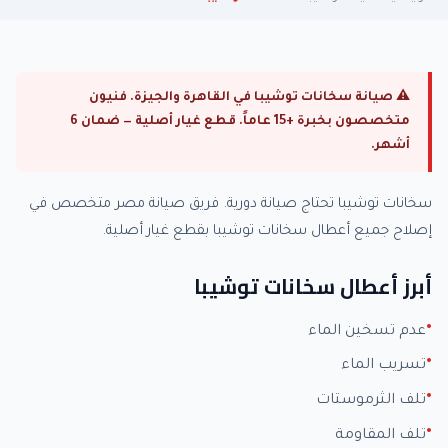
⚠ صيانة سخانات توشيبا في القاهرة والجيزة. فنيون
متخصصون بخبرة +15 عاماً. قطع غيار أصلية — ضمان 6
أشهر.
سخانات توشيبا تحتاج صيانة دورية. فريق صيانة مصر متخصص في
إصلاح جميع أعطال سخانات توشيبا بقطع غيار أصلية.
أبرز أعطال سخانات توشيبا
عدم تسخين الماء
تسريب الماء
تلف الثرموستات
تلف المقاومة