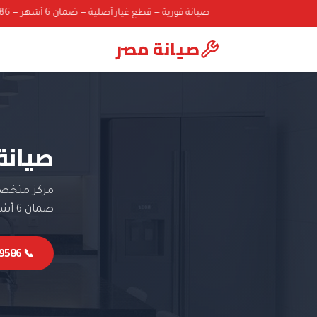
صيانة فورية — قطع غيار أصلية — ضمان 6 أشهر — 01000069586
صيانة مصر
صيانة
مركز متخصص
ضمان 6 أشهر.
📞 01000069586