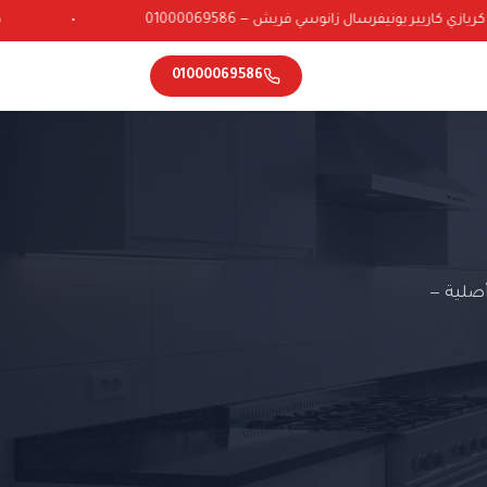
ي كاريير يونيفرسال زانوسي فريش — 01000069586
•
01000069586
صلية —