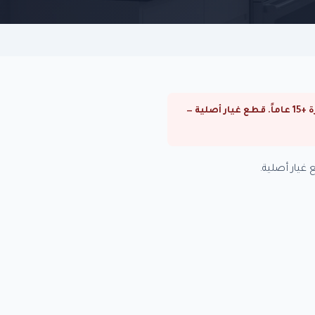
⚠ صيانة سخانات توشيبا في رشدي. صيانة سخانات توشيبا في القاهرة والجيزة. فنيون متخصصون بخبرة +15 عاماً. قطع غيار أصلية —
غيار أصلية.