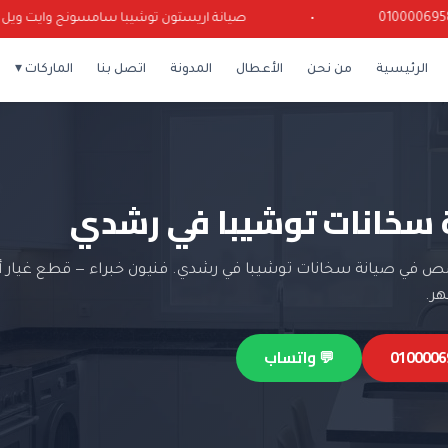
•
صيانة اريستون توشيبا سامسونج وايت ويل كرياز
الرئيسية
من نحن
الأعطال
المدونة
اتصل بنا
الماركات ▾
 سخانات توشيبا في رشدي
 في صيانة سخانات توشيبا في رشدي. فنيون خبراء — قطع غيار أ
💬 واتساب