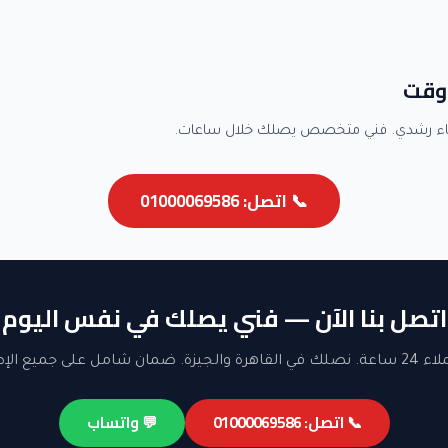
وقت
اء رشدي. فني متخصص يصلك خلال ساعات.
📞 اتصل: 01000069586
اتصل بنا الآن — فني يصلك في نفس اليوم
ن شامل على جميع الإصلاحات.
📞 اتصل: 01000069586
💬 واتساب