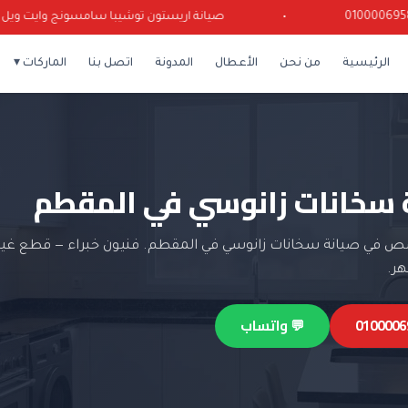
•
صيانة اريستون توشيبا سامسونج وايت ويل كرياز
الرئيسية
من نحن
الأعطال
المدونة
اتصل بنا
الماركات ▾
 سخانات زانوسي في المقطم
 في صيانة سخانات زانوسي في المقطم. فنيون خبراء — قطع غيار
💬 واتساب