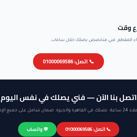
ع وقت
اء المقطم. فني متخصص يصلك خلال ساعات.
📞 اتصل: 01000069586
اتصل بنا الآن — فني يصلك في نفس اليوم
ن شامل على جميع الإصلاحات.
📞 اتصل: 01000069586
💬 واتساب