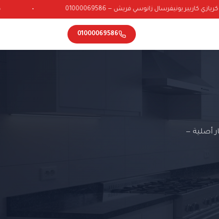
ي كاريير يونيفرسال زانوسي فريش — 01000069586
•
01000069586
 أصلية —