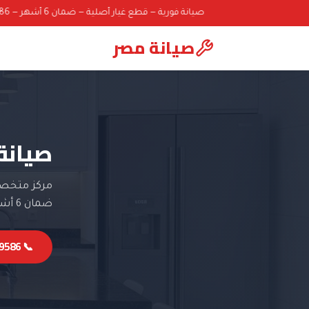
صيانة فورية — قطع غيار أصلية — ضمان 6 أشهر — 01000069586
صيانة مصر
صيانة
مركز متخصص
ضمان 6 أشهر.
📞 01000069586