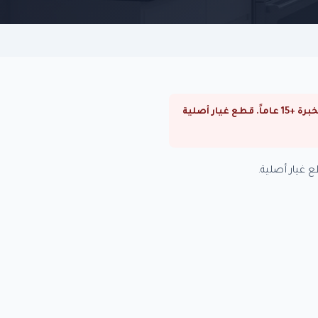
⚠ صيانة سخانات زانوسي في المقطم. صيانة سخانات زانوسي في القاهرة والجيزة. فنيون متخصصون بخبرة +15 عاماً. قطع غيار أصلية
غيار أصلية.