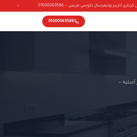
ازي كاريير يونيفرسال زانوسي فريش — 01000069586
•
01000069586
أصلية —