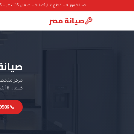
صيانة فورية — قطع غيار أصلية — ضمان 6 أشهر — 01000069586
صيانة مصر
صيانة
مركز متخصص
ضمان 6 أشهر.
📞 01000069586