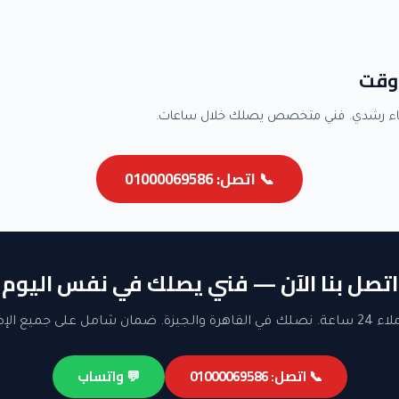
وقت
اء رشدي. فني متخصص يصلك خلال ساعات.
📞 اتصل: 01000069586
اتصل بنا الآن — فني يصلك في نفس اليوم
ن شامل على جميع الإصلاحات.
📞 اتصل: 01000069586
💬 واتساب