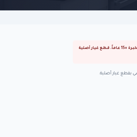
⚠ صيانة بوتاجازات زانوسي في رشدي. صيانة بوتاجازات زانوسي في القاهرة والجيزة. فنيون متخصصون بخبرة +15 عاماً. قطع غيار أصلية
 بقطع غيار أصلية.