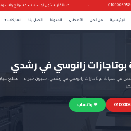
•
صيانة اريستون توشيبا سامسونج وايت ويل كري
الرئيسية
من نحن
الأعطال
المدونة
اتصل بنا
الماركات ▾
 بوتاجازات زانوسي في رشدي
 في صيانة بوتاجازات زانوسي في رشدي. فنيون خبراء — قطع غيار 
💬 واتساب