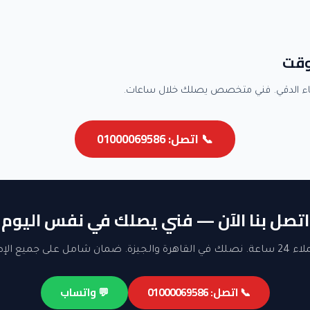
وقت
اء الدقي. فني متخصص يصلك خلال ساعات.
📞 اتصل: 01000069586
اتصل بنا الآن — فني يصلك في نفس اليوم
ن شامل على جميع الإصلاحات.
📞 اتصل: 01000069586
💬 واتساب