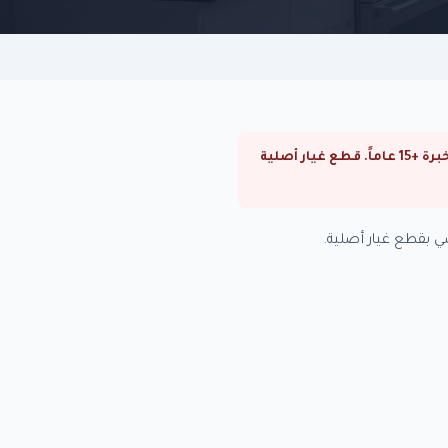
⚠ صيانة بوتاجازات زانوسي في الدقي. صيانة بوتاجازات زانوسي في القاهرة والجيزة. فنيون متخصصون بخبرة +15 عاماً. قطع غيار أصلية
 بقطع غيار أصلية.