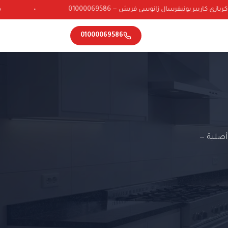
 كاريير يونيفرسال زانوسي فريش — 01000069586
•
01000069586
أصلية —