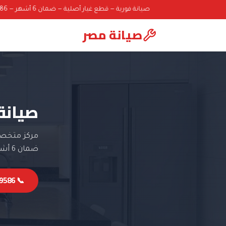
صيانة فورية — قطع غيار أصلية — ضمان 6 أشهر — 01000069586
صيانة مصر
صيانة
مركز متخصص 
ضمان 6 أشهر.
📞 01000069586