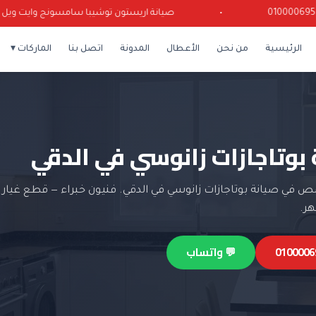
•
صيانة اريستون توشيبا سامسونج وايت ويل كريازي
الرئيسية
من نحن
الأعطال
المدونة
اتصل بنا
الماركات ▾
 بوتاجازات زانوسي في الدقي
في صيانة بوتاجازات زانوسي في الدقي. فنيون خبراء — قطع غيار 
💬 واتساب