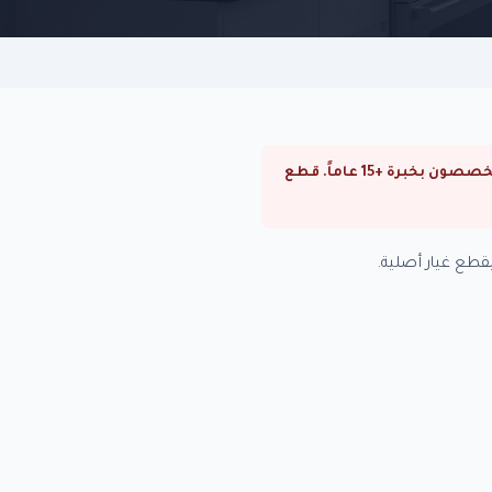
⚠ صيانة تكييفات وايت ويل في التجمع الخامس. صيانة تكييفات وايت ويل في القاهرة والجيزة. فنيون متخصصون بخبرة +15 عاماً. قطع
قطع غيار أصلية.