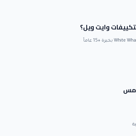
لتكييفات وايت ويل؟
خامس
ة