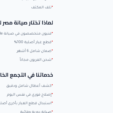
تلف المكثف
لماذا تختار صيانة مصر 
فنيون متخصصون في صيانة White Whale بخبرة +15 عاماً
قطع غيار أصلية 100%
ضمان شامل 6 أشهر
شحن الفريون مجاناً
خدماتنا في التجمع ال
كشف أعطال شامل ودقيق
إصلاح فوري في نفس اليوم
استبدال قطع الغيار بأخرى أصلي
صيانة دورية وقائية