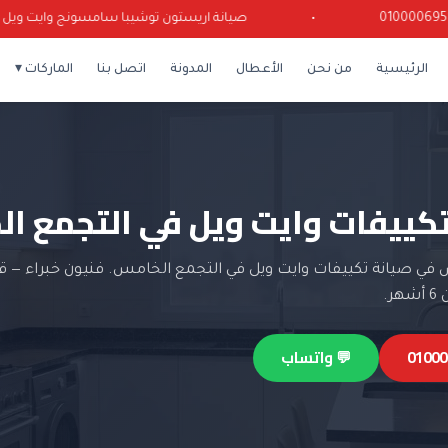
•
صيانة اريستون توشيبا سامسونج وايت ويل كرياز
الرئيسية
من نحن
الأعطال
المدونة
اتصل بنا
الماركات ▾
تكييفات وايت ويل في التجمع ا
ي صيانة تكييفات وايت ويل في التجمع الخامس. فنيون خبراء — ق
ر.
💬 واتساب