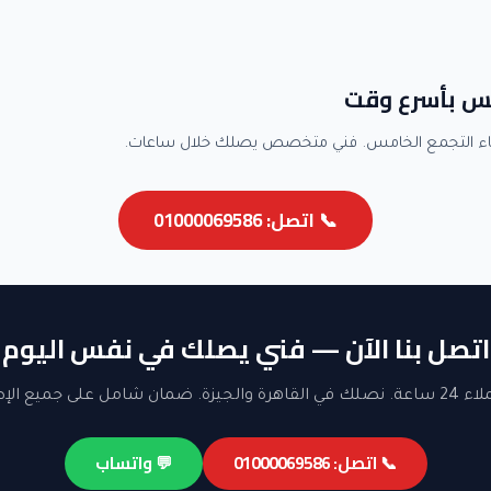
مس بأسرع وقت
اء التجمع الخامس. فني متخصص يصلك خلال ساعات.
📞 اتصل: 01000069586
اتصل بنا الآن — فني يصلك في نفس اليوم
ن شامل على جميع الإصلاحات.
📞 اتصل: 01000069586
💬 واتساب