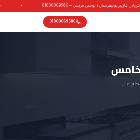
ي كاريير يونيفرسال زانوسي فريش — 01000069586
•
01000069586
لخامس
طع غيار