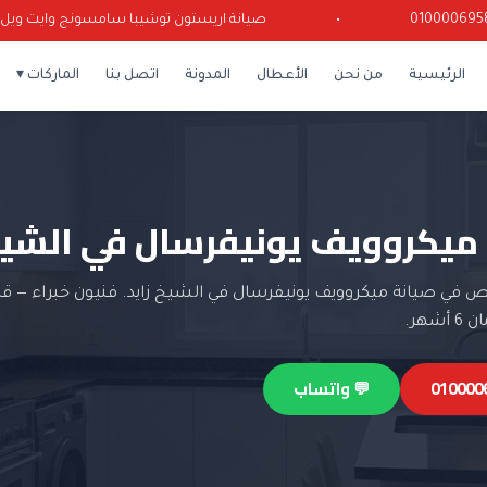
•
صيانة اريستون توشيبا سامسونج وايت ويل كرياز
الرئيسية
من نحن
الأعطال
المدونة
اتصل بنا
الماركات ▾
ميكروويف يونيفرسال في الشيخ
في صيانة ميكروويف يونيفرسال في الشيخ زايد. فنيون خبراء — ق
شهر.
💬 واتساب