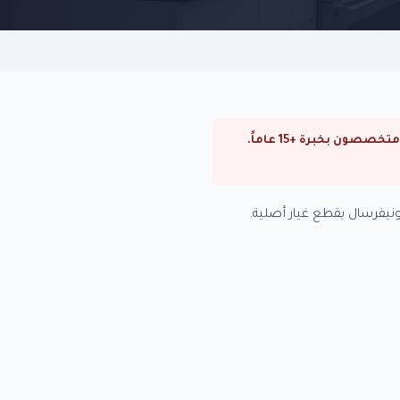
⚠ صيانة ميكروويف يونيفرسال في الشيخ زايد. صيانة ميكروويف يونيفرسال في القاهرة والجيزة. فنيون متخصصون بخبرة +15 عاماً.
يفرسال بقطع غيار أصلية.