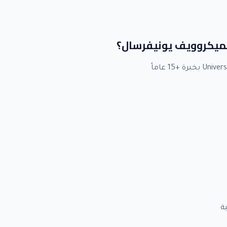
 لميكروويف يونيفرسال؟
ة