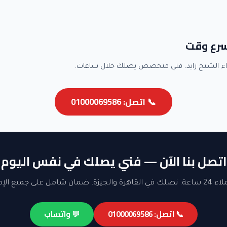
سرع وقت
ء الشيخ زايد. فني متخصص يصلك خلال ساعات.
📞 اتصل: 01000069586
اتصل بنا الآن — فني يصلك في نفس اليوم
ن شامل على جميع الإصلاحات.
📞 اتصل: 01000069586
💬 واتساب