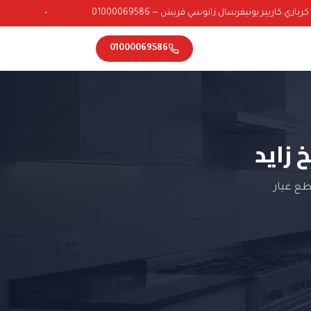
ي كاريير يونيفرسال زانوسي فريش — 01000069586
•
01000069586
 زايد
طع غيار