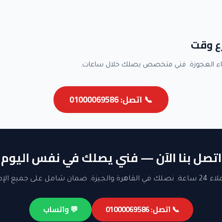
ع وقت
اء العجوزة. فني متخصص يصلك خلال ساعات.
📞 اتصل: 01000069586
اتصل بنا الآن — فني يصلك في نفس اليوم
ن شامل على جميع الإصلاحات.
📞 اتصل: 01000069586
💬 واتساب