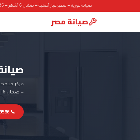
صيانة فورية — قطع غيار أصلية — ضمان 6 أشهر — 01000069586
صيانة مصر
صيانة
مركز متخصص
— ضمان 6 أشهر.
📞 01000069586