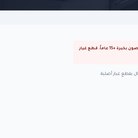
⚠ صيانة سخانات يونيفرسال في العجوزة. صيانة سخانات يونيفرسال في القاهرة والجيزة. فنيون متخصصون بخبرة +15 عاماً. قطع غيار
 بقطع غيار أصلية.