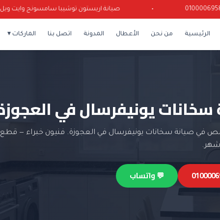
•
صيانة اريستون توشيبا سامسونج وايت ويل كرياز
الرئيسية
من نحن
الأعطال
المدونة
اتصل بنا
الماركات ▾
 سخانات يونيفرسال في العجوزة
 في صيانة سخانات يونيفرسال في العجوزة. فنيون خبراء — قطع غ
💬 واتساب