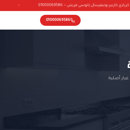
ي كاريير يونيفرسال زانوسي فريش — 01000069586
•
01000069586
يار أصلية