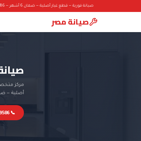
صيانة فورية — قطع غيار أصلية — ضمان 6 أشهر — 01000069586
صيانة مصر
صيانة 
مركز متخصص 
أصلية — ضمان 6 
📞 01000069586