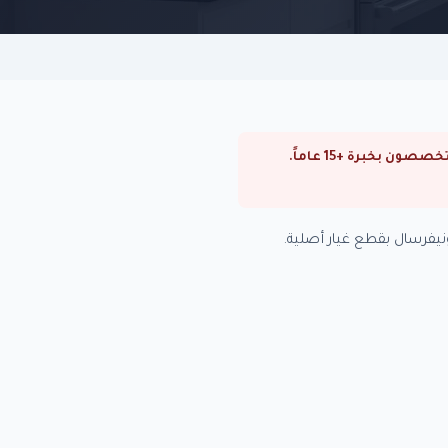
⚠ صيانة بوتاجازات يونيفرسال في الشيخ زايد. صيانة بوتاجازات يونيفرسال في القاهرة والجيزة. فنيون متخصصون بخبرة +15 عاماً.
يفرسال بقطع غيار أصلية.