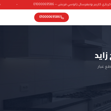
ي كاريير يونيفرسال زانوسي فريش — 01000069586
•
01000069586
زايد
طع غيار