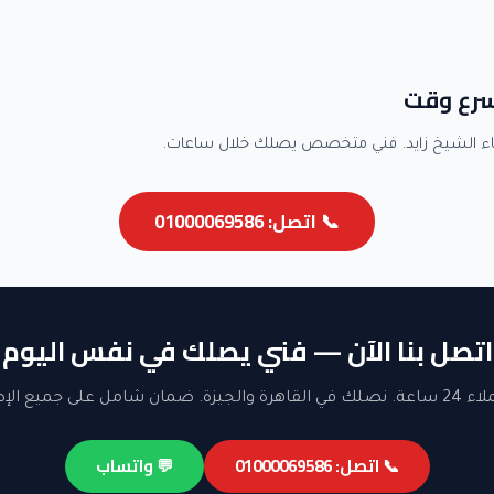
سرع وقت
ء الشيخ زايد. فني متخصص يصلك خلال ساعات.
📞 اتصل: 01000069586
اتصل بنا الآن — فني يصلك في نفس اليوم
ن شامل على جميع الإصلاحات.
📞 اتصل: 01000069586
💬 واتساب