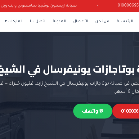
•
صيانة اريستون توشيبا سامسونج وايت ويل كرياز
الرئيسية
من نحن
الأعطال
المدونة
اتصل بنا
الماركات ▾
بوتاجازات يونيفرسال في الشيخ 
في صيانة بوتاجازات يونيفرسال في الشيخ زايد. فنيون خبراء — ق
أشهر.
💬 واتساب