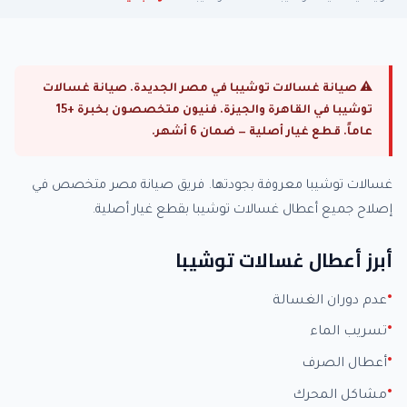
⚠ صيانة غسالات توشيبا في مصر الجديدة. صيانة غسالات
توشيبا في القاهرة والجيزة. فنيون متخصصون بخبرة +15
عاماً. قطع غيار أصلية — ضمان 6 أشهر.
غسالات توشيبا معروفة بجودتها. فريق صيانة مصر متخصص في
إصلاح جميع أعطال غسالات توشيبا بقطع غيار أصلية.
أبرز أعطال غسالات توشيبا
عدم دوران الغسالة
تسريب الماء
أعطال الصرف
مشاكل المحرك