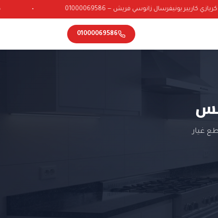
ي كاريير يونيفرسال زانوسي فريش — 01000069586
•
01000069586
مس
ع غيار