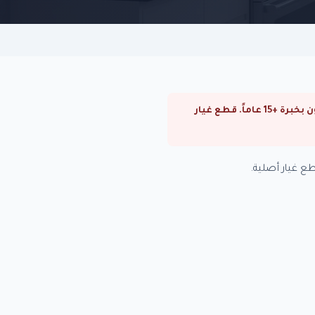
⚠ صيانة ثلاجات توشيبا في التجمع الخامس. صيانة ثلاجات توشيبا في القاهرة والجيزة. فنيون متخصصون بخبرة +15 عاماً. قطع غيار
ع غيار أصلية.