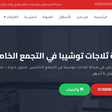
•
صيانة اريستون توشيبا سامسونج وايت ويل كرياز
الرئيسية
من نحن
الأعطال
المدونة
اتصل بنا
الماركات ▾
 ثلاجات توشيبا في التجمع الخا
 في صيانة ثلاجات توشيبا في التجمع الخامس. فنيون خبراء — قط
أشهر.
💬 واتساب