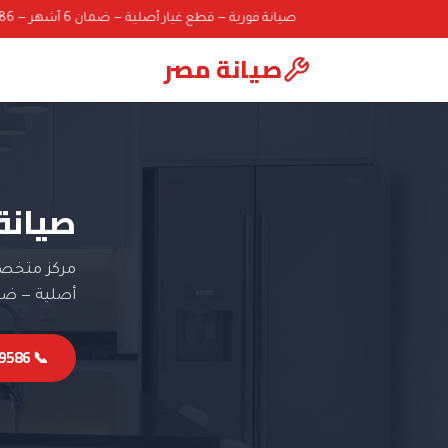
صيانة فورية — قطع غيار أصلية — ضمان 6 أشهر — 01000069586
صيانة مصر
صيانة
مركز متخصص
أصلية — ضمان 6 
📞 01000069586