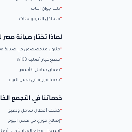
تلف جوان الباب
مشاكل التيرموستات
لماذا تختار صيانة مصر ل
فنيون متخصصون في صيانة Toshiba بخبرة +15 عاماً
قطع غيار أصلية 100%
ضمان شامل 6 أشهر
خدمة فورية في نفس اليوم
خدماتنا في التجمع ال
كشف أعطال شامل ودقيق
إصلاح فوري في نفس اليوم
استبدال قطع الغيار بأخرى أصلي