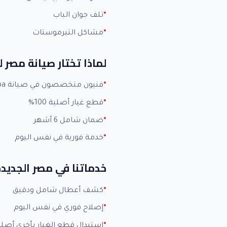
تلف جوان الباب
مشاكل التيرموستات
لماذا تختار صيانة مصر ل
فنيون متخصصون في صيانة Toshiba بخبرة +15 عاماً
قطع غيار أصلية 100%
ضمان شامل 6 أشهر
خدمة فورية في نفس اليوم
خدماتنا في مصر الجديد
كشف أعطال شامل ودقيق
إصلاح فوري في نفس اليوم
استبدال قطع الغيار بأخرى أصلي