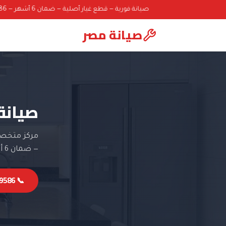
صيانة فورية — قطع غيار أصلية — ضمان 6 أشهر — 01000069586
صيانة مصر
صيانة
مركز متخصص
— ضمان 6 أشهر.
📞 01000069586