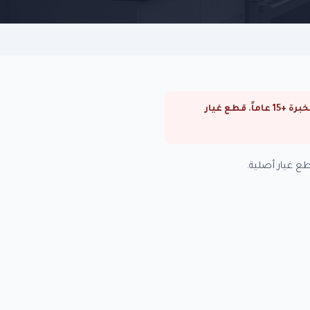
⚠ صيانة ثلاجات توشيبا في مصر الجديدة. صيانة ثلاجات توشيبا في القاهرة والجيزة. فنيون متخصصون بخبرة +15 عاماً. قطع غيار
ع غيار أصلية.