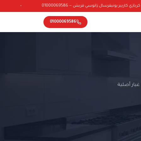
ي كاريير يونيفرسال زانوسي فريش — 01000069586
•
01000069586
يار أصلية