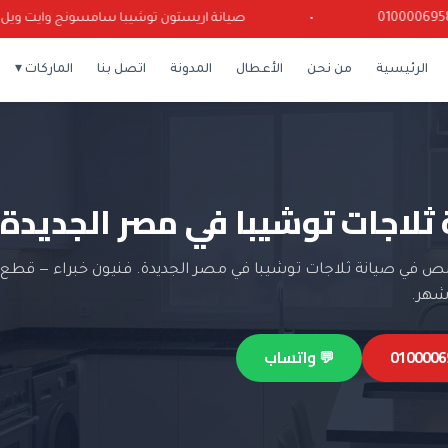
•
صيانة اريستون توشيبا سامسونج وايت ويل كرياز
الرئيسية
من نحن
الأعطال
المدونة
اتصل بنا
الماركات ▾
 ثلاجات توشيبا في مصر الجديدة
 في صيانة ثلاجات توشيبا في مصر الجديدة. فنيون خبراء — قطع غ
💬 واتساب