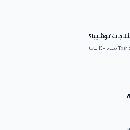
ثلاجات توشيبا؟
ة
ة