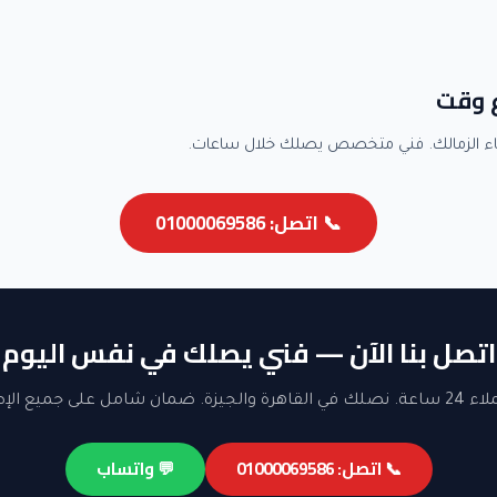
ع وقت
ء الزمالك. فني متخصص يصلك خلال ساعات.
📞 اتصل: 01000069586
اتصل بنا الآن — فني يصلك في نفس اليوم
ن شامل على جميع الإصلاحات.
📞 اتصل: 01000069586
💬 واتساب