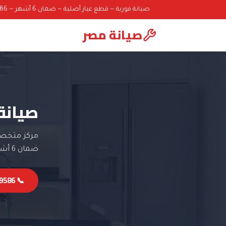
صيانة فورية — قطع غيار أصلية — ضمان 6 أشهر — 01000069586
صيانة مصر
صيانة
مركز متخصص
ضمان 6 أشهر.
📞 01000069586