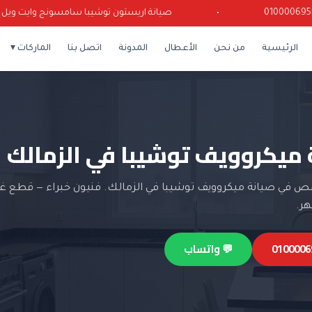
•
صيانة اريستون توشيبا سامسونج وايت ويل كرياز
الرئيسية
من نحن
الأعطال
المدونة
اتصل بنا
الماركات ▾
 ميكروويف توشيبا في الزمالك
 في صيانة ميكروويف توشيبا في الزمالك. فنيون خبراء — قطع غيا
💬 واتساب