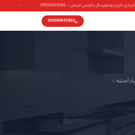
ي كاريير يونيفرسال زانوسي فريش — 01000069586
•
01000069586
ر أصلية —