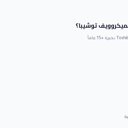
 لميكروويف توشيبا؟
ة