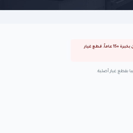
⚠ صيانة ميكروويف توشيبا في الزمالك. صيانة ميكروويف توشيبا في القاهرة والجيزة. فنيون متخصصون بخبرة +15 عاماً. قطع غيار
 بقطع غيار أصلية.