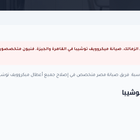
ساسية. فريق صيانة مصر متخصص في إصلاح جميع أعطال ميكروويف توشيبا
وشيبا