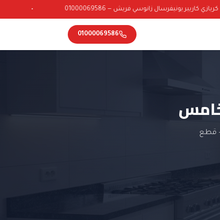
ي كاريير يونيفرسال زانوسي فريش — 01000069586
•
01000069586
لخامس
— قطع