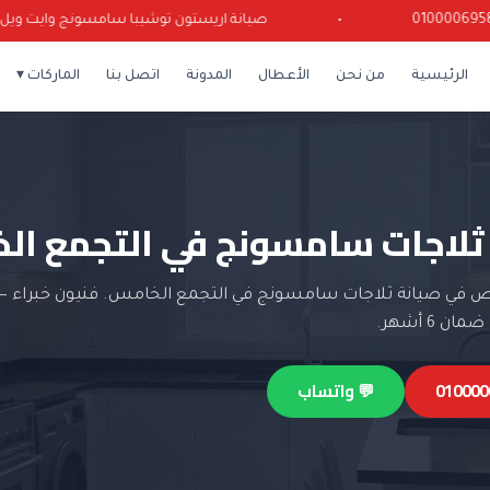
•
صيانة اريستون توشيبا سامسونج وايت ويل كرياز
الرئيسية
من نحن
الأعطال
المدونة
اتصل بنا
الماركات ▾
ثلاجات سامسونج في التجمع ا
في صيانة ثلاجات سامسونج في التجمع الخامس. فنيون خبراء 
ن 6 أشهر.
💬 واتساب