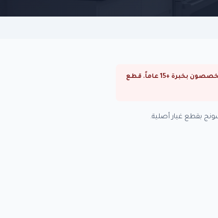
⚠ صيانة ثلاجات سامسونج في التجمع الخامس. صيانة ثلاجات سامسونج في القاهرة والجيزة. فنيون متخصصون بخبرة +15 عاماً. قطع
نج بقطع غيار أصلية.