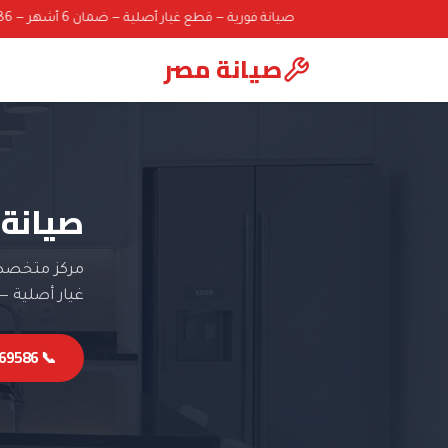
صيانة فورية — قطع غيار أصلية — ضمان 6 أشهر — 01000069586
صيانة مصر
صيانة 
مركز متخصص 
غيار أصلية — ضما
📞 01000069586