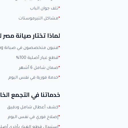
تلف جوان الباب
مشاكل التيرموستات
لماذا تختار صيانة مصر
فنيون متخصصون في صيانة Samsung بخبرة +15 عاماً
قطع غيار أصلية 100%
ضمان شامل 6 أشهر
خدمة فورية في نفس اليوم
خدماتنا في التجمع ال
كشف أعطال شامل ودقيق
إصلاح فوري في نفس اليوم
استبدال قطع الغيار بأخرى أصلي