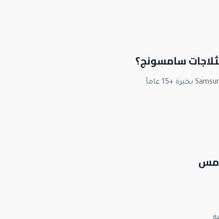
 لثلاجات سامسونج؟
خامس
ة