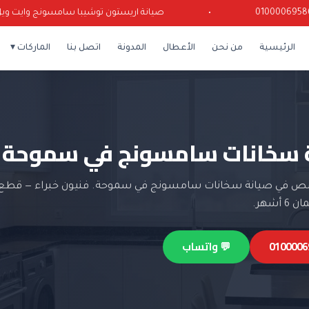
•
صيانة اريستون توشيبا سامسونج وايت ويل كري
الرئيسية
من نحن
الأعطال
المدونة
اتصل بنا
الماركات ▾
 سخانات سامسونج في سموحة
 في صيانة سخانات سامسونج في سموحة. فنيون خبراء — قطع غ
أشهر.
💬 واتساب