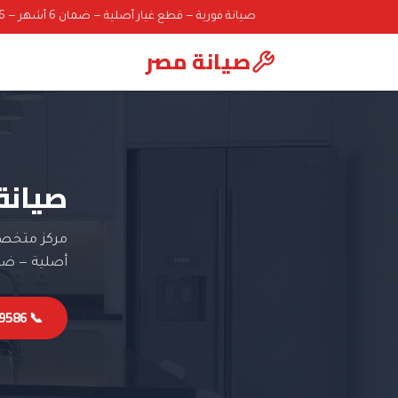
صيانة فورية — قطع غيار أصلية — ضمان 6 أشهر — 01000069586
صيانة مصر
صيانة
مركز متخصص
أصلية — ضمان 6 
📞 01000069586