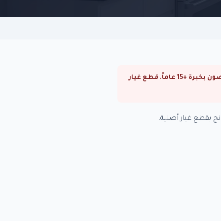
⚠ صيانة سخانات سامسونج في سموحة. صيانة سخانات سامسونج في القاهرة والجيزة. فنيون متخصصون بخبرة +15 عاماً. قطع غيار
 بقطع غيار أصلية.