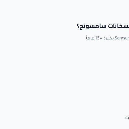
 لسخانات سامسونج؟
ة