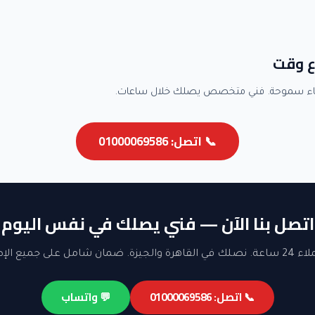
ع وقت
اء سموحة. فني متخصص يصلك خلال ساعات.
📞 اتصل: 01000069586
اتصل بنا الآن — فني يصلك في نفس اليوم
ن شامل على جميع الإصلاحات.
📞 اتصل: 01000069586
💬 واتساب