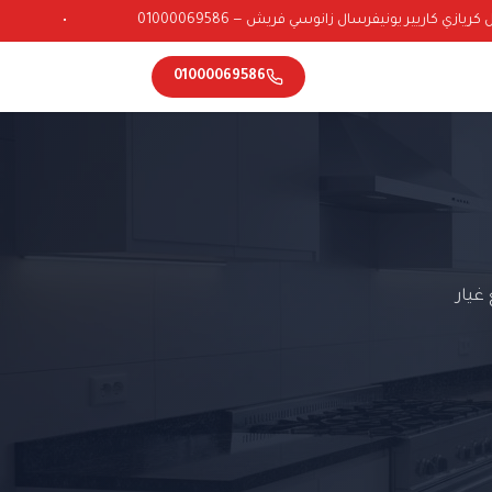
ازي كاريير يونيفرسال زانوسي فريش — 01000069586
•
01000069586
يار