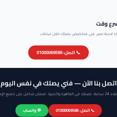
سرع وقت
ء مدينة نصر. فني متخصص يصلك خلال ساعات.
📞 اتصل: 01000069586
اتصل بنا الآن — فني يصلك في نفس اليوم
ن شامل على جميع الإصلاحات.
📞 اتصل: 01000069586
💬 واتساب