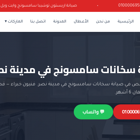
•
صيانة اريستون توشيبا سامسونج وايت ويل كرياز
الرئيسية
من نحن
الأعطال
المدونة
اتصل بنا
الماركات ▾
 سخانات سامسونج في مدينة نص
 في صيانة سخانات سامسونج في مدينة نصر. فنيون خبراء — قط
أشهر.
💬 واتساب