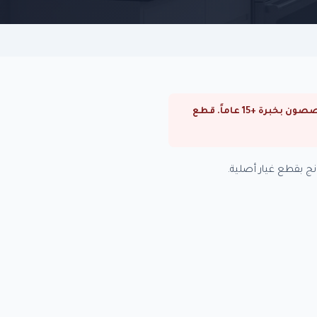
⚠ صيانة سخانات سامسونج في مدينة نصر. صيانة سخانات سامسونج في القاهرة والجيزة. فنيون متخصصون بخبرة +15 عاماً. قطع
 بقطع غيار أصلية.