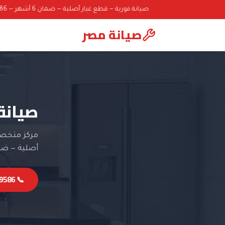
صيانة فورية — قطع غيار أصلية — ضمان 6 أشهر — 01000069586
صيانة مصر
صيانة
مركز متخصص
أصلية — ضمان 6 
📞 01000069586