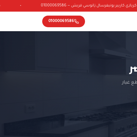
ي كاريير يونيفرسال زانوسي فريش — 01000069586
•
01000069586
ر
ع غيار