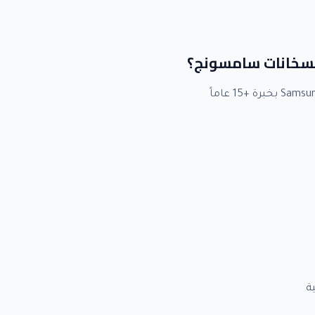
 لسخانات سامسونج؟
ة