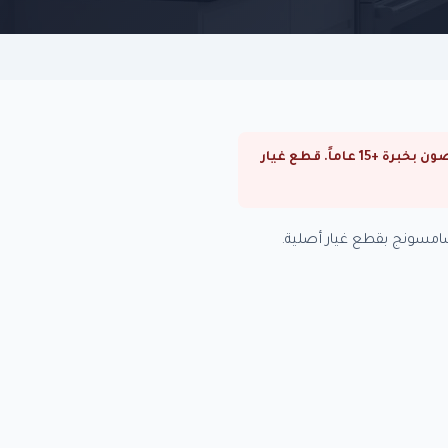
⚠ صيانة بوتاجازات سامسونج في الهرم. صيانة بوتاجازات سامسونج في القاهرة والجيزة. فنيون متخصصون بخبرة +15 عاماً. قطع غيار
مسونج بقطع غيار أصلية.