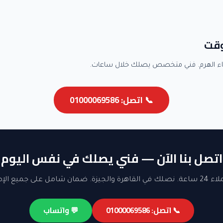
وقت
ء الهرم. فني متخصص يصلك خلال ساعات.
📞 اتصل: 01000069586
اتصل بنا الآن — فني يصلك في نفس اليوم
ن شامل على جميع الإصلاحات.
📞 اتصل: 01000069586
💬 واتساب