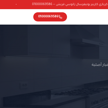
ي كاريير يونيفرسال زانوسي فريش — 01000069586
•
01000069586
ار أصلية