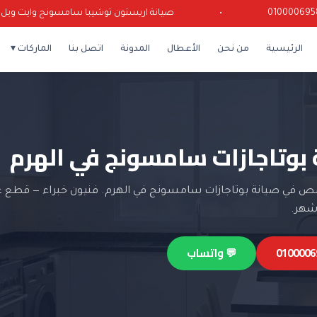
•
صيانة اريستون توشيبا سامسونج وايت ويل كرياز
الرئيسية
من نحن
الأعطال
المدونة
اتصل بنا
الماركات ▾
 بوتاجازات سامسونج في الهرم
 في صيانة بوتاجازات سامسونج في الهرم. فنيون خبراء — قطع غي
💬 واتساب