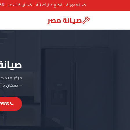
صيانة فورية — قطع غيار أصلية — ضمان 6 أشهر — 01000069586
صيانة مصر
صيانة
مركز متخصص
— ضمان 6 أشهر.
📞 01000069586