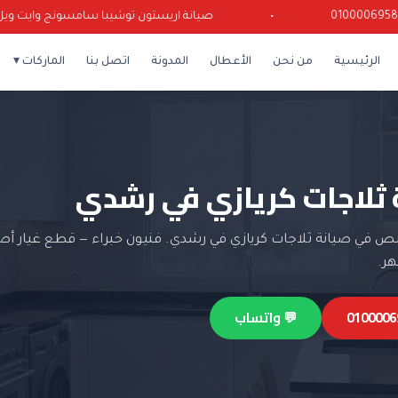
•
صيانة اريستون توشيبا سامسونج وايت ويل كريا
الرئيسية
من نحن
الأعطال
المدونة
اتصل بنا
الماركات ▾
 ثلاجات كريازي في رشدي
 في صيانة ثلاجات كريازي في رشدي. فنيون خبراء — قطع غيار أص
💬 واتساب