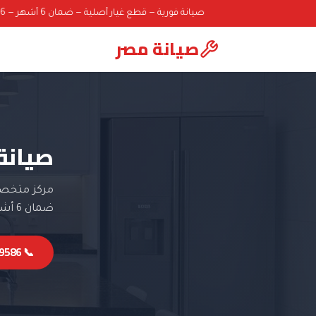
صيانة فورية — قطع غيار أصلية — ضمان 6 أشهر — 01000069586
صيانة مصر
صيانة
مركز متخصص
ضمان 6 أشهر.
📞 01000069586