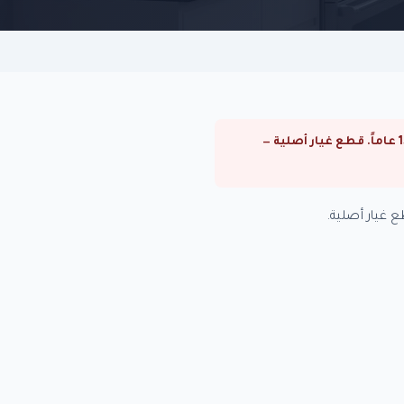
⚠ صيانة ثلاجات كريازي في رشدي. صيانة ثلاجات كريازي في القاهرة والجيزة. فنيون متخصصون بخبرة +15 عاماً. قطع غيار أصلية —
 غيار أصلية.