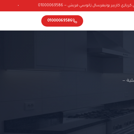
زي كاريير يونيفرسال زانوسي فريش — 01000069586
•
01000069586
لية —