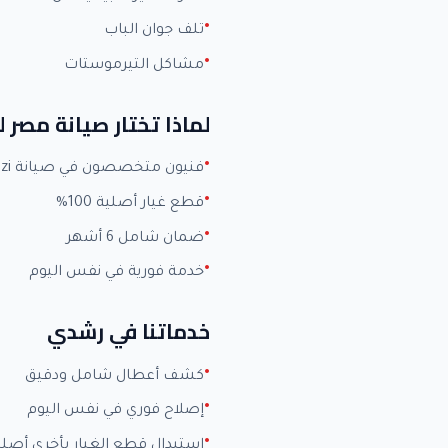
تلف جوان الباب
مشاكل التيرموستات
لماذا تختار صيانة مصر ل
فنيون متخصصون في صيانة Kiriazi بخبرة +15 عاماً
قطع غيار أصلية 100%
ضمان شامل 6 أشهر
خدمة فورية في نفس اليوم
خدماتنا في رشدي
كشف أعطال شامل ودقيق
إصلاح فوري في نفس اليوم
استبدال قطع الغيار بأخرى أصلي