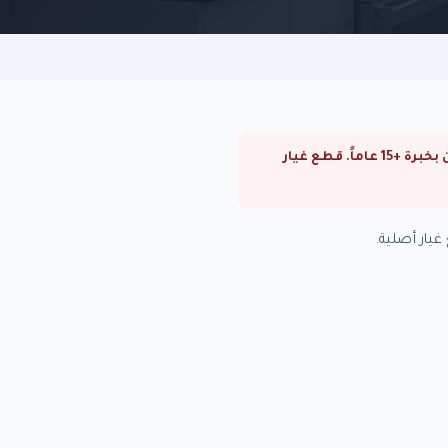
⚠ صيانة سخانات كريازي في شبرا الخيمة. صيانة سخانات كريازي في القاهرة والجيزة. فنيون متخصصون بخبرة +15 عاماً. قطع غيار
يار أصلية.