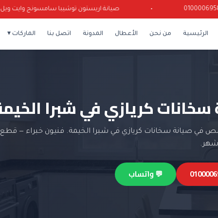
•
صيانة اريستون توشيبا سامسونج وايت ويل كرياز
الرئيسية
من نحن
الأعطال
المدونة
اتصل بنا
الماركات ▾
 سخانات كريازي في شبرا الخيمة
 في صيانة سخانات كريازي في شبرا الخيمة. فنيون خبراء — قطع غ
💬 واتساب