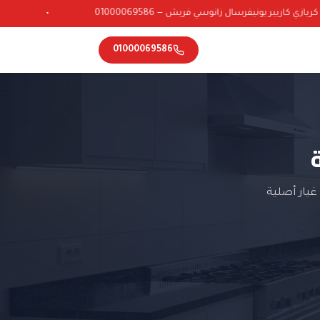
ي كاريير يونيفرسال زانوسي فريش — 01000069586
•
01000069586
يار أصلية