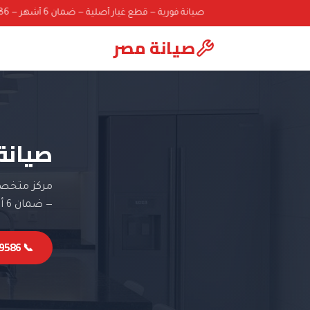
صيانة فورية — قطع غيار أصلية — ضمان 6 أشهر — 01000069586
صيانة مصر
صيانة
مركز متخصص
— ضمان 6 أشهر.
📞 01000069586