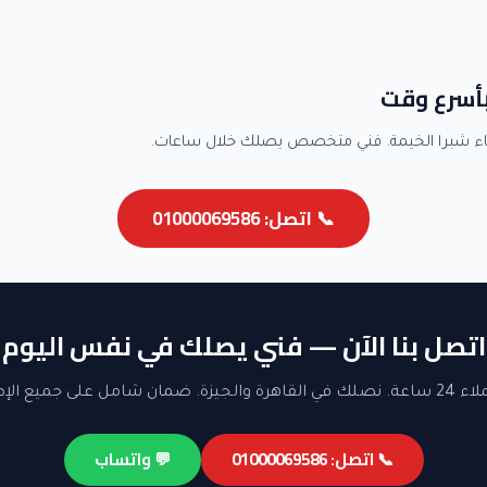
بأسرع وقت
ء شبرا الخيمة. فني متخصص يصلك خلال ساعات.
📞 اتصل: 01000069586
اتصل بنا الآن — فني يصلك في نفس اليوم
ن شامل على جميع الإصلاحات.
📞 اتصل: 01000069586
💬 واتساب