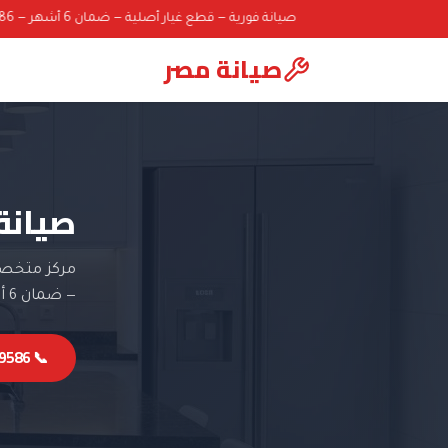
صيانة فورية — قطع غيار أصلية — ضمان 6 أشهر — 01000069586
صيانة مصر
صيانة
مركز متخصص
— ضمان 6 أشهر.
📞 01000069586