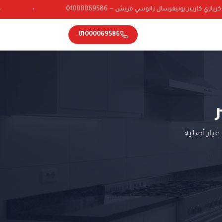
ي كاريير يونيفرسال زانوسي فريش — 01000069586
•
01000069586
يار أصلية