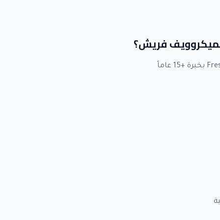
 لميكروويف فريش؟
ة