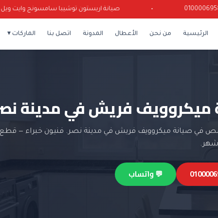
•
صيانة اريستون توشيبا سامسونج وايت ويل كرياز
الرئيسية
من نحن
الأعطال
المدونة
اتصل بنا
الماركات ▾
 ميكروويف فريش في مدينة نصر
 في صيانة ميكروويف فريش في مدينة نصر. فنيون خبراء — قطع غ
💬 واتساب