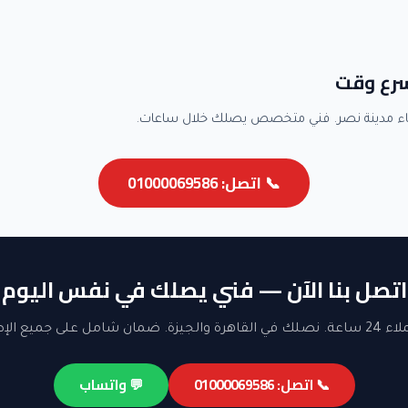
سرع وقت
ء مدينة نصر. فني متخصص يصلك خلال ساعات.
📞 اتصل: 01000069586
اتصل بنا الآن — فني يصلك في نفس اليوم
ن شامل على جميع الإصلاحات.
📞 اتصل: 01000069586
💬 واتساب