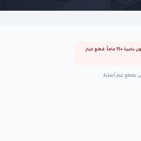
⚠ صيانة ميكروويف فريش في مدينة نصر. صيانة ميكروويف فريش في القاهرة والجيزة. فنيون متخصصون بخبرة +15 عاماً. قطع غيار
بقطع غيار أصلية.