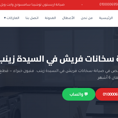
•
صيانة اريستون توشيبا سامسونج وايت ويل كرياز
الرئيسية
من نحن
الأعطال
المدونة
اتصل بنا
الماركات ▾
 سخانات فريش في السيدة زينب
 في صيانة سخانات فريش في السيدة زينب. فنيون خبراء — قطع 
أشهر.
💬 واتساب