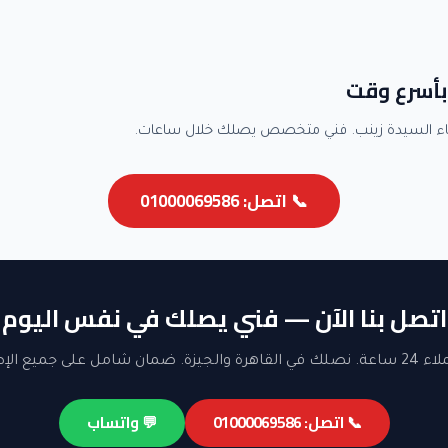
بأسرع وقت
ء السيدة زينب. فني متخصص يصلك خلال ساعات.
📞 اتصل: 01000069586
اتصل بنا الآن — فني يصلك في نفس اليوم
ن شامل على جميع الإصلاحات.
📞 اتصل: 01000069586
💬 واتساب