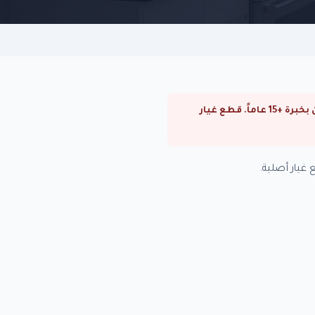
⚠ صيانة سخانات فريش في السيدة زينب. صيانة سخانات فريش في القاهرة والجيزة. فنيون متخصصون بخبرة +15 عاماً. قطع غيار
يار أصلية.