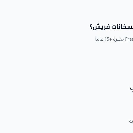
 لسخانات فريش؟
ب
ة