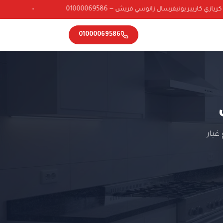
ي كاريير يونيفرسال زانوسي فريش — 01000069586
•
01000069586
غيار