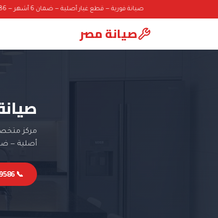
صيانة فورية — قطع غيار أصلية — ضمان 6 أشهر — 01000069586
صيانة مصر
صيانة
مركز متخصص
أصلية — ضمان 6 
📞 01000069586