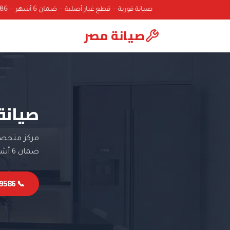
صيانة فورية — قطع غيار أصلية — ضمان 6 أشهر — 01000069586
صيانة مصر
صيانة
مركز متخصص
ضمان 6 أشهر.
📞 01000069586