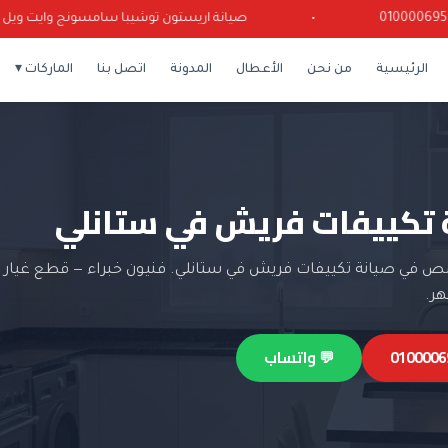
•
صيانة اريستون توشيبا سامسونج وايت ويل كرياز
الرئيسية
من نحن
الأعطال
المدونة
اتصل بنا
الماركات ▾
 تكييفات فريش في ستانلي
 في صيانة تكييفات فريش في ستانلي. فنيون خبراء — قطع غيار 
💬 واتساب