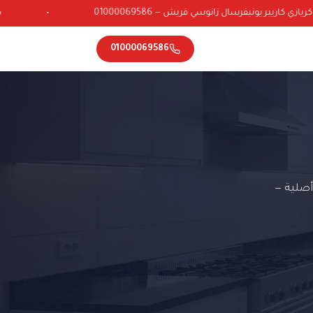
ي كاريير يونيفرسال زانوسي فريش — 01000069586
•
01000069586
أصلية —