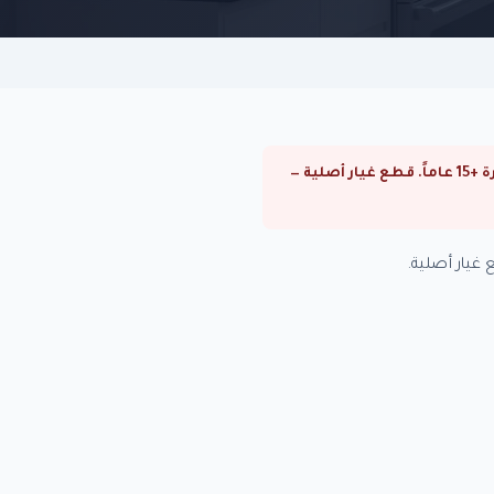
⚠ صيانة تكييفات فريش في ستانلي. صيانة تكييفات فريش في القاهرة والجيزة. فنيون متخصصون بخبرة +15 عاماً. قطع غيار أصلية —
يار أصلية.