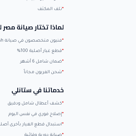
تلف المكثف
لماذا تختار صيانة مصر
فنيون متخصصون في صيانة Fresh بخبرة +15 عاماً
قطع غيار أصلية 100%
ضمان شامل 6 أشهر
شحن الفريون مجاناً
خدماتنا في ستانلي
كشف أعطال شامل ودقيق
إصلاح فوري في نفس اليوم
استبدال قطع الغيار بأخرى أصلي
صيانة دورية وقائية