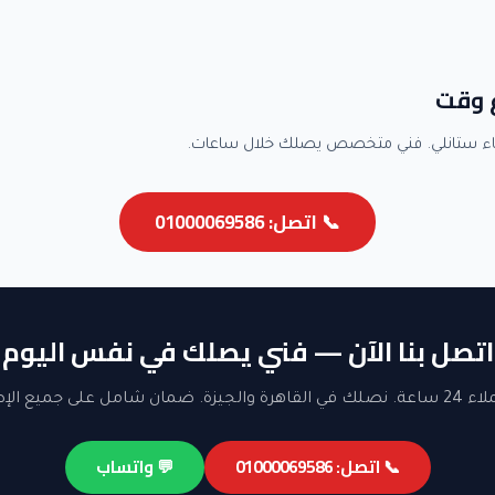
 وقت
اء ستانلي. فني متخصص يصلك خلال ساعات.
📞 اتصل: 01000069586
اتصل بنا الآن — فني يصلك في نفس اليوم
ن شامل على جميع الإصلاحات.
📞 اتصل: 01000069586
💬 واتساب