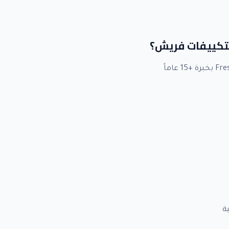
 لتكييفات فريش؟
ة