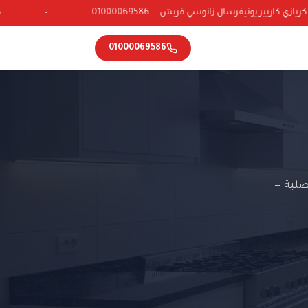
ي كاريير يونيفرسال زانوسي فريش — 01000069586
•
01000069586
صلية —