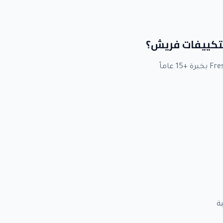
 لتكييفات فريش؟
ة