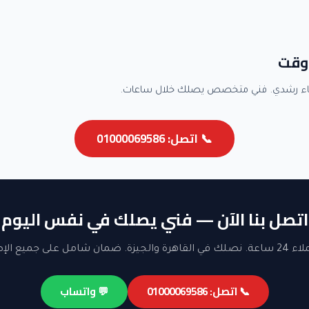
وقت
اء رشدي. فني متخصص يصلك خلال ساعات.
📞 اتصل: 01000069586
اتصل بنا الآن — فني يصلك في نفس اليوم
ن شامل على جميع الإصلاحات.
📞 اتصل: 01000069586
💬 واتساب