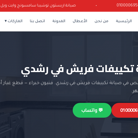
•
صيانة اريستون توشيبا سامسونج وايت ويل كرياز
الرئيسية
من نحن
الأعطال
المدونة
اتصل بنا
الماركات ▾
 تكييفات فريش في رشدي
 في صيانة تكييفات فريش في رشدي. فنيون خبراء — قطع غيار أ
💬 واتساب