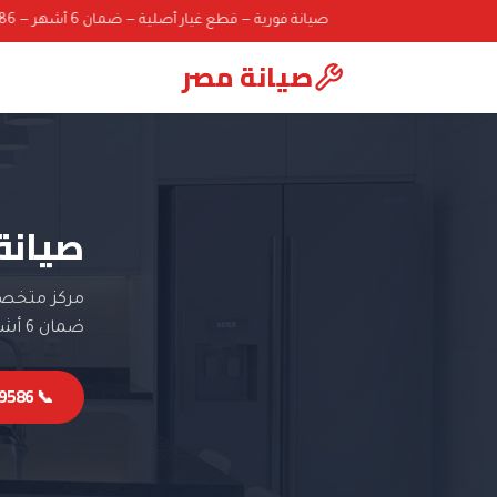
صيانة فورية — قطع غيار أصلية — ضمان 6 أشهر — 01000069586
صيانة مصر
صيانة
مركز متخصص
ضمان 6 أشهر.
📞 01000069586