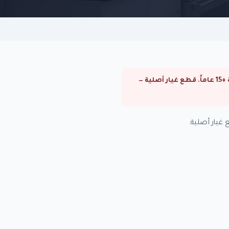
⚠ صيانة تكييفات فريش في رشدي. صيانة تكييفات فريش في القاهرة والجيزة. فنيون متخصصون بخبرة +15 عاماً. قطع غيار أصلية —
يار أصلية.