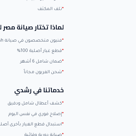
تلف المكثف
لماذا تختار صيانة مصر
فنيون متخصصون في صيانة Fresh بخبرة +15 عاماً
قطع غيار أصلية 100%
ضمان شامل 6 أشهر
شحن الفريون مجاناً
خدماتنا في رشدي
كشف أعطال شامل ودقيق
إصلاح فوري في نفس اليوم
استبدال قطع الغيار بأخرى أصلي
صيانة دورية وقائية