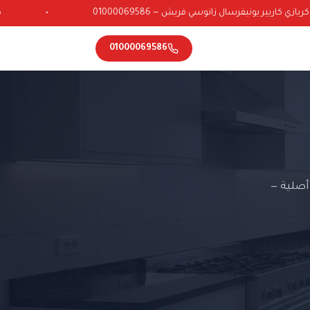
ي كاريير يونيفرسال زانوسي فريش — 01000069586
•
01000069586
أصلية —