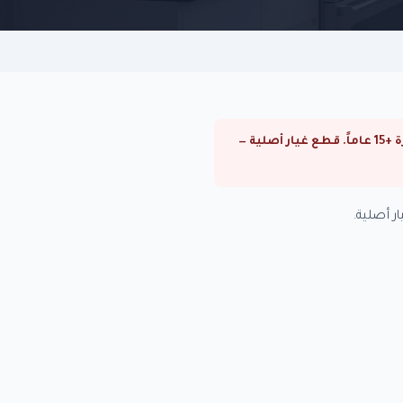
⚠ صيانة غسالات كاريير في المقطم. صيانة غسالات كاريير في القاهرة والجيزة. فنيون متخصصون بخبرة +15 عاماً. قطع غيار أصلية —
 أصلية.