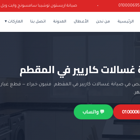
•
صيانة اريستون توشيبا سامسونج وايت ويل كرياز
الرئيسية
من نحن
الأعطال
المدونة
اتصل بنا
الماركات ▾
 غسالات كاريير في المقطم
 في صيانة غسالات كاريير في المقطم. فنيون خبراء — قطع غيار 
💬 واتساب