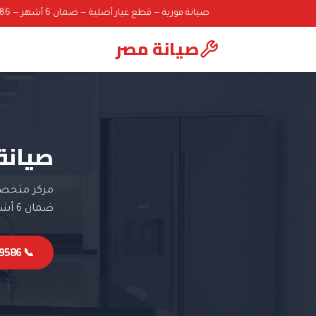
صيانة فورية — قطع غيار أصلية — ضمان 6 أشهر — 01000069586
صيانة مصر
صيانة
مركز متخصص
ضمان 6 أشهر.
📞 01000069586