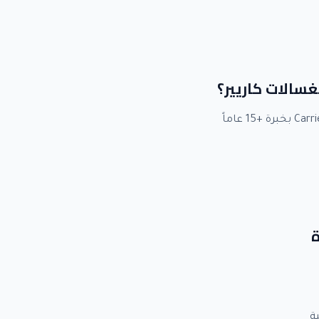
غسالات كاريير؟
ة
ة