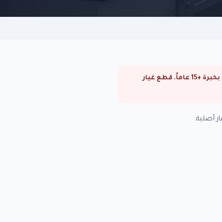
⚠ صيانة غسالات كاريير في مصر الجديدة. صيانة غسالات كاريير في القاهرة والجيزة. فنيون متخصصون بخبرة +15 عاماً. قطع غيار
 أصلية.