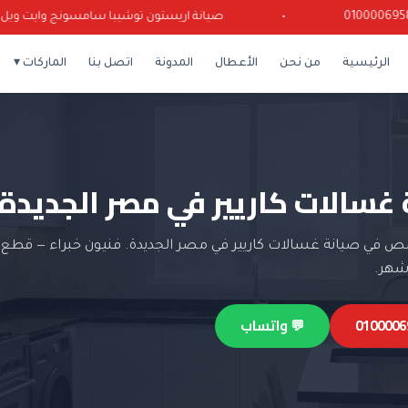
•
صيانة اريستون توشيبا سامسونج وايت ويل كرياز
الرئيسية
من نحن
الأعطال
المدونة
اتصل بنا
الماركات ▾
 غسالات كاريير في مصر الجديدة
 في صيانة غسالات كاريير في مصر الجديدة. فنيون خبراء — قطع غ
💬 واتساب