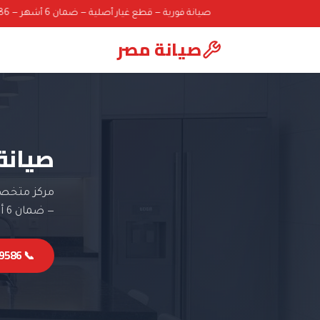
صيانة فورية — قطع غيار أصلية — ضمان 6 أشهر — 01000069586
صيانة مصر
صيانة
مركز متخصص
— ضمان 6 أشهر.
📞 01000069586