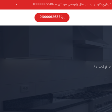
ي كاريير يونيفرسال زانوسي فريش — 01000069586
•
01000069586
يار أصلية