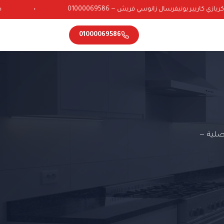
 كاريير يونيفرسال زانوسي فريش — 01000069586
•
01000069586
صلية —