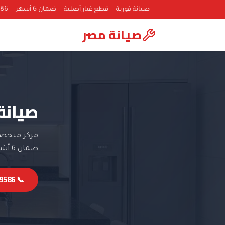
صيانة فورية — قطع غيار أصلية — ضمان 6 أشهر — 01000069586
صيانة مصر
صيانة
مركز متخصص 
ضمان 6 أشهر.
📞 01000069586