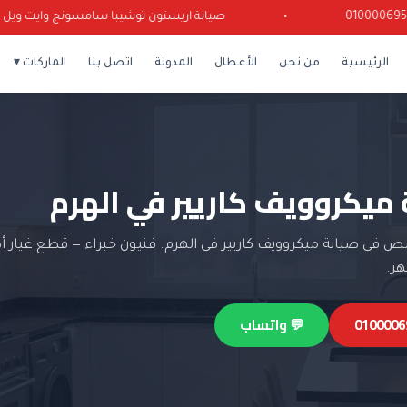
•
صيانة اريستون توشيبا سامسونج وايت ويل كريازي
الرئيسية
من نحن
الأعطال
المدونة
اتصل بنا
الماركات ▾
 ميكروويف كاريير في الهرم
في صيانة ميكروويف كاريير في الهرم. فنيون خبراء — قطع غيار أ
💬 واتساب