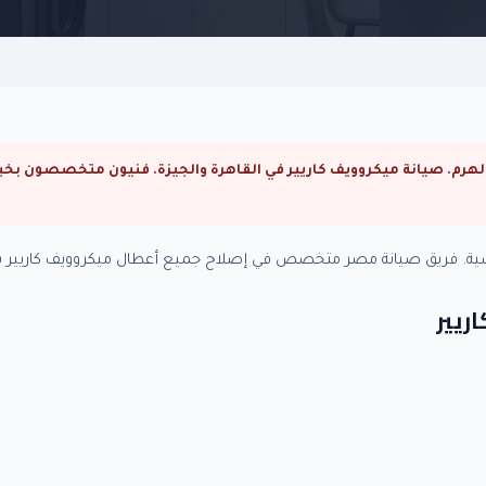
اسية. فريق صيانة مصر متخصص في إصلاح جميع أعطال ميكروويف كاريير ب
ريير