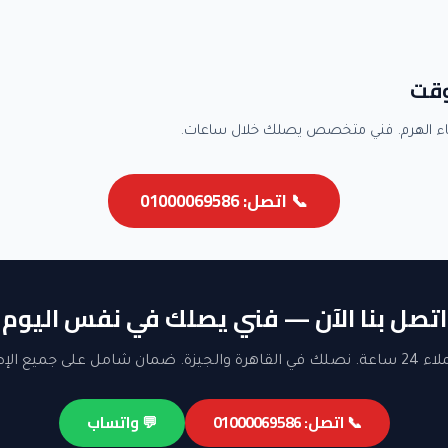
وقت
ء الهرم. فني متخصص يصلك خلال ساعات.
📞 اتصل: 01000069586
اتصل بنا الآن — فني يصلك في نفس اليوم
ن شامل على جميع الإصلاحات.
📞 اتصل: 01000069586
💬 واتساب