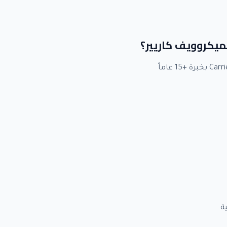
لميكروويف كاريير؟
ة