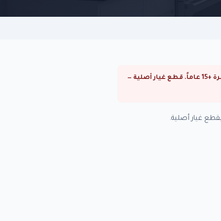
⚠ صيانة ميكروويف كاريير في الهرم. صيانة ميكروويف كاريير في القاهرة والجيزة. فنيون متخصصون بخبرة +15 عاماً. قطع غيار أصلية —
قطع غيار أصلية.