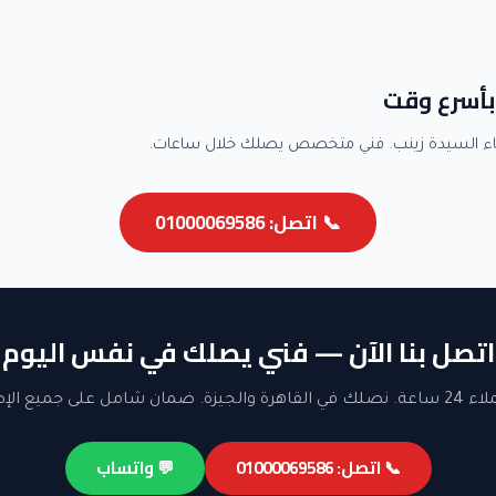
بأسرع وقت
ء السيدة زينب. فني متخصص يصلك خلال ساعات.
📞 اتصل: 01000069586
اتصل بنا الآن — فني يصلك في نفس اليوم
ن شامل على جميع الإصلاحات.
📞 اتصل: 01000069586
💬 واتساب