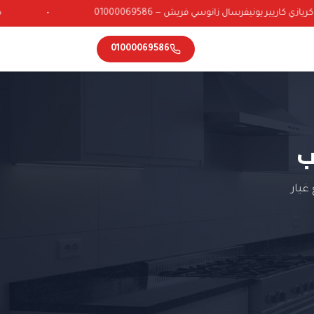
ي كاريير يونيفرسال زانوسي فريش — 01000069586
•
01000069586
ب
غيار