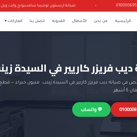
•
صيانة اريستون توشيبا سامسونج وايت ويل كرياز
الرئيسية
من نحن
الأعطال
المدونة
اتصل بنا
الماركات ▾
ديب فريزر كاريير في السيدة زين
في صيانة ديب فريزر كاريير في السيدة زينب. فنيون خبراء — قطع 
أشهر.
💬 واتساب