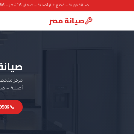
صيانة فورية — قطع غيار أصلية — ضمان 6 أشهر — 01000069586
صيانة مصر
صيانة 
مركز متخصص 
أصلية — ضمان 6 
📞 01000069586