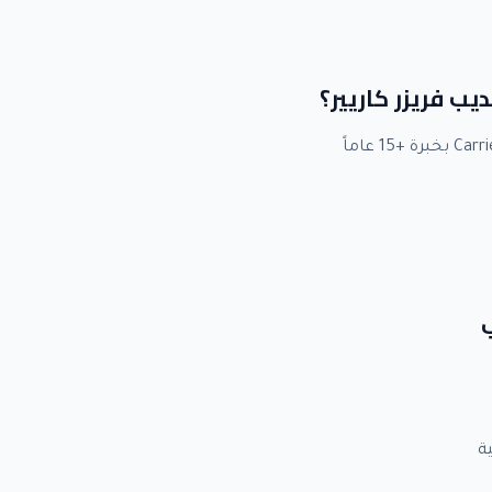
ديب فريزر كاريير؟
ب
ة