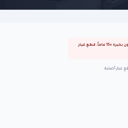
⚠ صيانة ديب فريزر كاريير في السيدة زينب. صيانة ديب فريزر كاريير في القاهرة والجيزة. فنيون متخصصون بخبرة +15 عاماً. قطع غيار
 غيار أصلية.