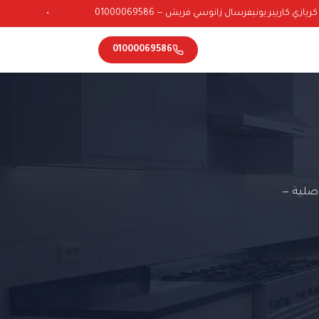
ي كاريير يونيفرسال زانوسي فريش — 01000069586
•
01000069586
أصلية —