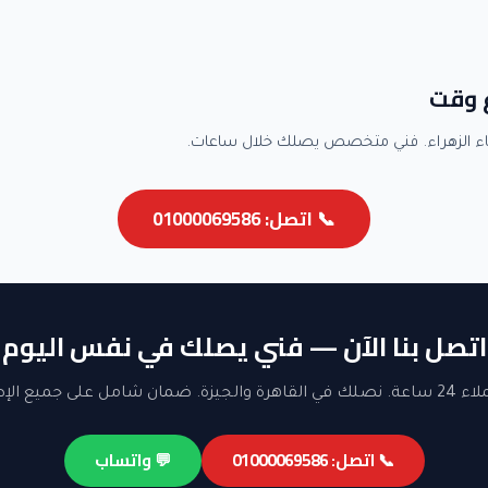
ع وقت
ء الزهراء. فني متخصص يصلك خلال ساعات.
📞 اتصل: 01000069586
اتصل بنا الآن — فني يصلك في نفس اليوم
ن شامل على جميع الإصلاحات.
📞 اتصل: 01000069586
💬 واتساب