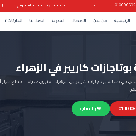
•
صيانة اريستون توشيبا سامسونج وايت ويل كرياز
الرئيسية
من نحن
الأعطال
المدونة
اتصل بنا
الماركات ▾
بوتاجازات كاريير في الزهراء
في صيانة بوتاجازات كاريير في الزهراء. فنيون خبراء — قطع غيار 
💬 واتساب