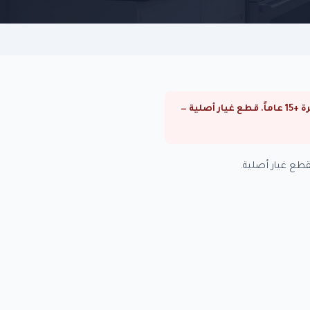
⚠ صيانة بوتاجازات كاريير في الزهراء. صيانة بوتاجازات كاريير في القاهرة والجيزة. فنيون متخصصون بخبرة +15 عاماً. قطع غيار أصلية —
طع غيار أصلية.