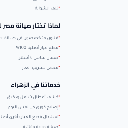
تلف الشواية
لماذا تختار صيانة مصر ل
فنيون متخصصون في صيانة Carrier بخبرة +15 عاماً
قطع غيار أصلية 100%
ضمان شامل 6 أشهر
فحص تسريب الغاز
خدماتنا في الزهراء
كشف أعطال شامل ودقيق
إصلاح فوري في نفس اليوم
استبدال قطع الغيار بأخرى أصلي
صيانة دورية وقائية