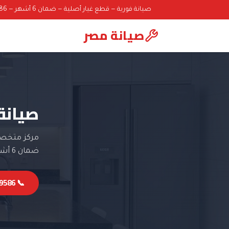
صيانة فورية — قطع غيار أصلية — ضمان 6 أشهر — 01000069586
صيانة مصر
صيانة 
مركز متخصص 
ضمان 6 أشهر.
📞 01000069586