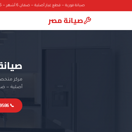
صيانة فورية — قطع غيار أصلية — ضمان 6 أشهر — 01000069586
صيانة مصر
صيانة 
مركز متخصص 
أصلية — ضمان 6 
📞 01000069586