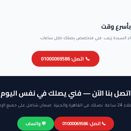
بأسرع وقت
ء السيدة زينب. فني متخصص يصلك خلال ساعات.
📞 اتصل: 01000069586
اتصل بنا الآن — فني يصلك في نفس اليوم
ن شامل على جميع الإصلاحات.
📞 اتصل: 01000069586
💬 واتساب