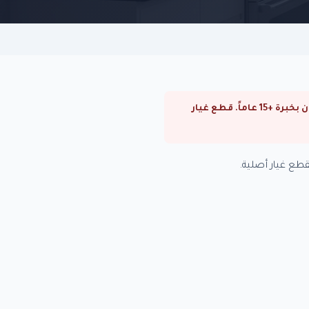
⚠ صيانة بوتاجازات كاريير في السيدة زينب. صيانة بوتاجازات كاريير في القاهرة والجيزة. فنيون متخصصون بخبرة +15 عاماً. قطع غيار
طع غيار أصلية.