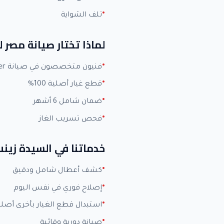
تلف الشواية
لماذا تختار صيانة مصر ل
فنيون متخصصون في صيانة Carrier بخبرة +15 عاماً
قطع غيار أصلية 100%
ضمان شامل 6 أشهر
فحص تسريب الغاز
خدماتنا في السيدة زين
كشف أعطال شامل ودقيق
إصلاح فوري في نفس اليوم
استبدال قطع الغيار بأخرى أصلي
صيانة دورية وقائية