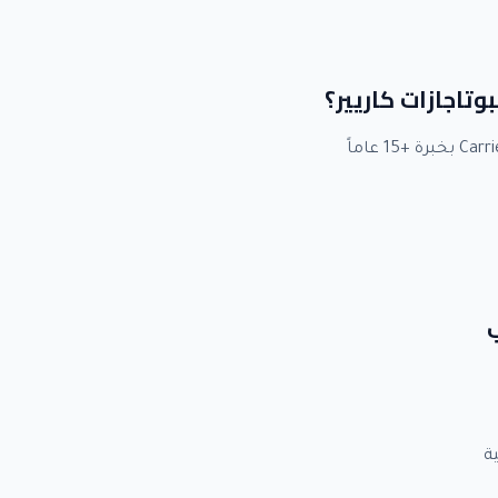
بوتاجازات كاريير؟
ب
ة