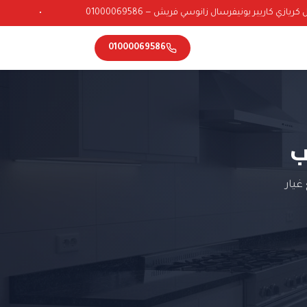
زي كاريير يونيفرسال زانوسي فريش — 01000069586
•
01000069586
ب
غيار