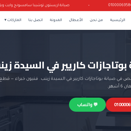
•
صيانة اريستون توشيبا سامسونج وايت ويل كريا
الرئيسية
من نحن
الأعطال
المدونة
اتصل بنا
الماركات ▾
بوتاجازات كاريير في السيدة زين
في صيانة بوتاجازات كاريير في السيدة زينب. فنيون خبراء — قطع 
أشهر.
💬 واتساب