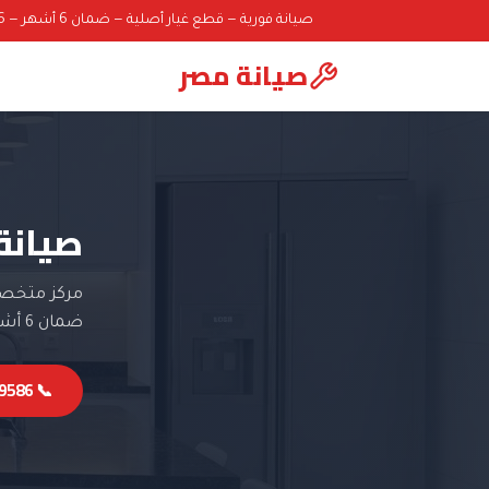
صيانة فورية — قطع غيار أصلية — ضمان 6 أشهر — 01000069586
صيانة مصر
صيانة 
مركز متخصص 
ضمان 6 أشهر.
📞 01000069586