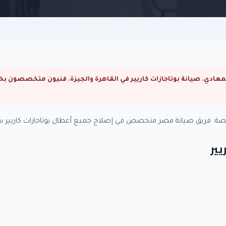
خصصة. فريق صيانة مصر متخصص في إصلاح جميع أعطال بوتاجازات كاريير بق
يير