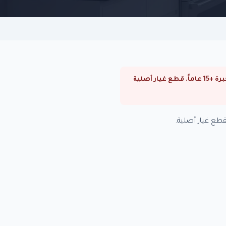
⚠ صيانة بوتاجازات كاريير في المعادي. صيانة بوتاجازات كاريير في القاهرة والجيزة. فنيون متخصصون بخبرة +15 عاماً. قطع غيار أصلية
طع غيار أصلية.