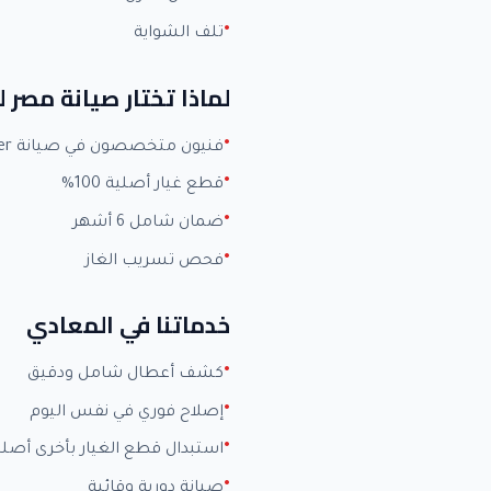
تلف الشواية
لماذا تختار صيانة مصر ل
فنيون متخصصون في صيانة Carrier بخبرة +15 عاماً
قطع غيار أصلية 100%
ضمان شامل 6 أشهر
فحص تسريب الغاز
خدماتنا في المعادي
كشف أعطال شامل ودقيق
إصلاح فوري في نفس اليوم
استبدال قطع الغيار بأخرى أصلي
صيانة دورية وقائية