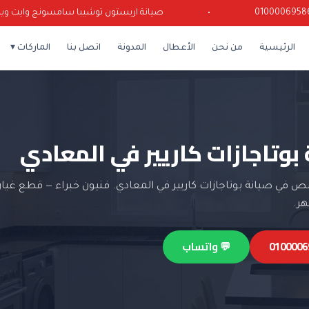
•
صيانة اريستون توشيبا سامسونج وايت ويل كري
الرئيسية
من نحن
الأعطال
المدونة
اتصل بنا
الماركات ▾
بوتاجازات كاريير في المعادي
في صيانة بوتاجازات كاريير في المعادي. فنيون خبراء — قطع غيار
💬 واتساب