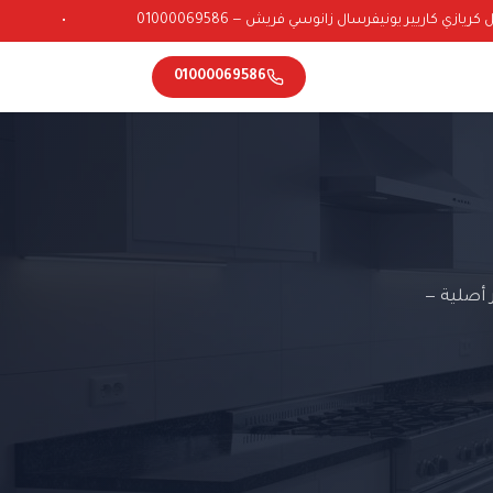
ازي كاريير يونيفرسال زانوسي فريش — 01000069586
•
01000069586
 أصلية —