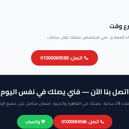
رع وقت
اء المعادي. فني متخصص يصلك خلال ساعات.
📞 اتصل: 01000069586
اتصل بنا الآن — فني يصلك في نفس اليوم
ن شامل على جميع الإصلاحات.
📞 اتصل: 01000069586
💬 واتساب