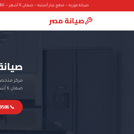
صيانة فورية — قطع غيار أصلية — ضمان 6 أشهر — 01000069586
صيانة مصر
صيانة 
مركز متخصص 
ضمان 6 أشهر.
📞 01000069586