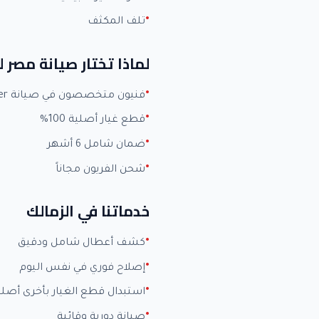
تلف المكثف
لماذا تختار صيانة مصر ل
فنيون متخصصون في صيانة Carrier بخبرة +15 عاماً
قطع غيار أصلية 100%
ضمان شامل 6 أشهر
شحن الفريون مجاناً
خدماتنا في الزمالك
كشف أعطال شامل ودقيق
إصلاح فوري في نفس اليوم
استبدال قطع الغيار بأخرى أصلي
صيانة دورية وقائية