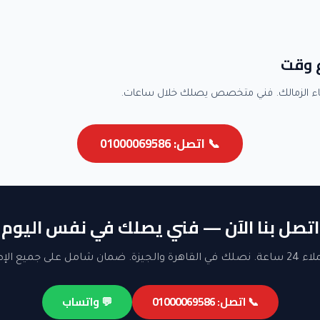
ع وقت
ء الزمالك. فني متخصص يصلك خلال ساعات.
📞 اتصل: 01000069586
اتصل بنا الآن — فني يصلك في نفس اليوم
ن شامل على جميع الإصلاحات.
📞 اتصل: 01000069586
💬 واتساب