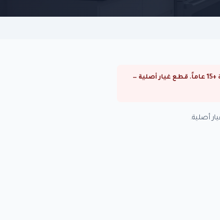
⚠ صيانة تكييفات كاريير في الزمالك. صيانة تكييفات كاريير في القاهرة والجيزة. فنيون متخصصون بخبرة +15 عاماً. قطع غيار أصلية —
ر أصلية.