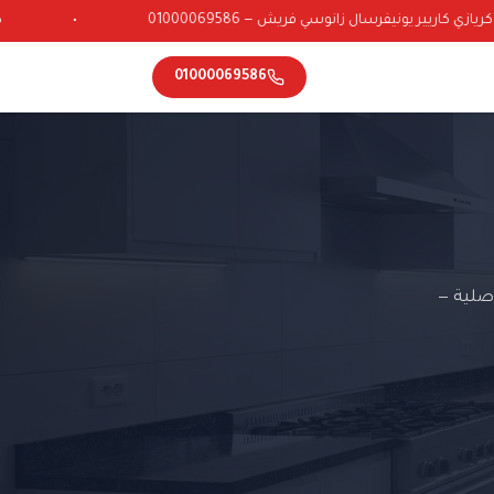
ي كاريير يونيفرسال زانوسي فريش — 01000069586
•
01000069586
صلية —