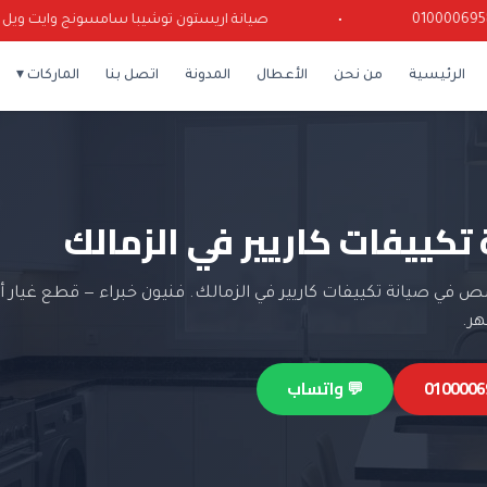
•
صيانة اريستون توشيبا سامسونج وايت ويل كرياز
الرئيسية
من نحن
الأعطال
المدونة
اتصل بنا
الماركات ▾
تكييفات كاريير في الزمالك
في صيانة تكييفات كاريير في الزمالك. فنيون خبراء — قطع غيار أ
💬 واتساب