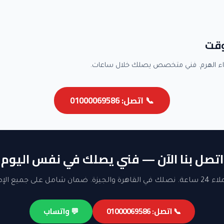
وقت
ء الهرم. فني متخصص يصلك خلال ساعات.
📞 اتصل: 01000069586
اتصل بنا الآن — فني يصلك في نفس اليوم
ن شامل على جميع الإصلاحات.
📞 اتصل: 01000069586
💬 واتساب