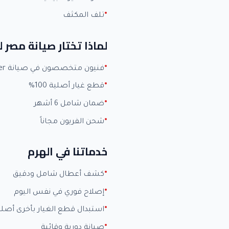
تلف المكثف
لماذا تختار صيانة مصر ل
فنيون متخصصون في صيانة Carrier بخبرة +15 عاماً
قطع غيار أصلية 100%
ضمان شامل 6 أشهر
شحن الفريون مجاناً
خدماتنا في الهرم
كشف أعطال شامل ودقيق
إصلاح فوري في نفس اليوم
استبدال قطع الغيار بأخرى أصلي
صيانة دورية وقائية