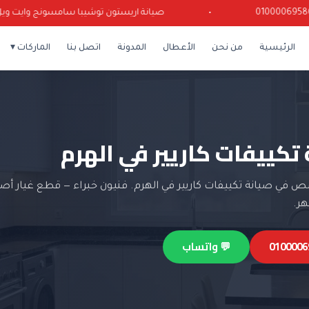
•
صيانة اريستون توشيبا سامسونج وايت ويل كريا
الرئيسية
من نحن
الأعطال
المدونة
اتصل بنا
الماركات ▾
تكييفات كاريير في الهرم
في صيانة تكييفات كاريير في الهرم. فنيون خبراء — قطع غيار أصل
💬 واتساب