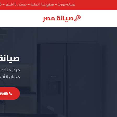
صيانة فورية — قطع غيار أصلية — ضمان 6 أشهر — 01000069586
صيانة مصر
صيانة 
مركز متخصص 
ضمان 6 أشهر.
📞 01000069586