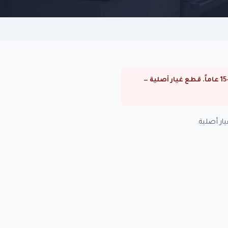
⚠ صيانة تكييفات كاريير في الهرم. صيانة تكييفات كاريير في القاهرة والجيزة. فنيون متخصصون بخبرة +15 عاماً. قطع غيار أصلية —
ر أصلية.