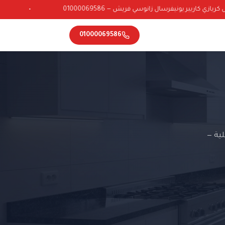
زي كاريير يونيفرسال زانوسي فريش — 01000069586
•
01000069586
ية —