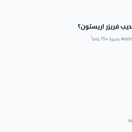
لديب فريزر اريستون؟
ة