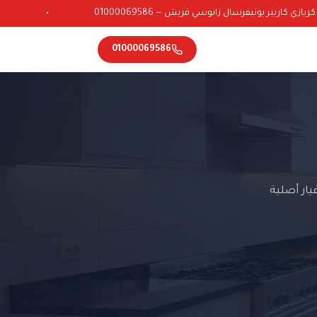
ي كاريير يونيفرسال زانوسي فريش — 01000069586
•
01000069586
ار أصلية