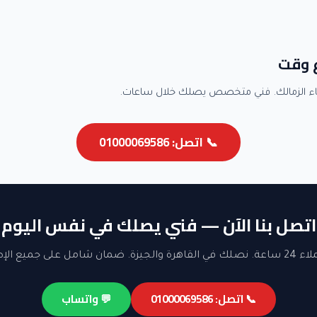
ع وقت
ء الزمالك. فني متخصص يصلك خلال ساعات.
📞 اتصل: 01000069586
اتصل بنا الآن — فني يصلك في نفس اليوم
ن شامل على جميع الإصلاحات.
📞 اتصل: 01000069586
💬 واتساب