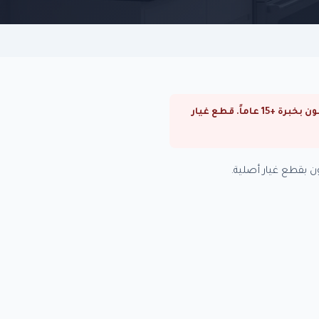
⚠ صيانة ديب فريزر اريستون في الزمالك. صيانة ديب فريزر اريستون في القاهرة والجيزة. فنيون متخصصون بخبرة +15 عاماً. قطع غيار
 بقطع غيار أصلية.