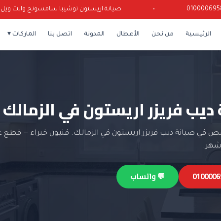
•
صيانة اريستون توشيبا سامسونج وايت ويل كرياز
الرئيسية
من نحن
الأعطال
المدونة
اتصل بنا
الماركات ▾
 ديب فريزر اريستون في الزمالك
في صيانة ديب فريزر اريستون في الزمالك. فنيون خبراء — قطع غي
💬 واتساب