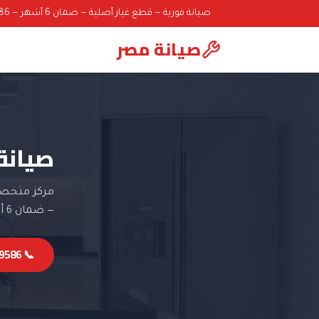
صيانة فورية — قطع غيار أصلية — ضمان 6 أشهر — 01000069586
صيانة مصر
صيانة
مركز متخصص 
— ضمان 6 أشهر.
📞 01000069586