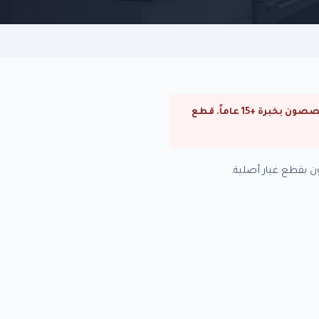
⚠ صيانة ديب فريزر اريستون في المهندسين. صيانة ديب فريزر اريستون في القاهرة والجيزة. فنيون متخصصون بخبرة +15 عاماً. قطع
 بقطع غيار أصلية.