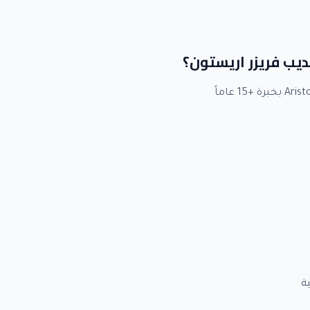
لديب فريزر اريستون؟
ة