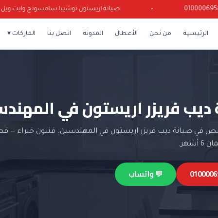
•
صيانة اريستون توشيبا سامسونج وايت ويل كرياز
الرئيسية
من نحن
الأعطال
المدونة
اتصل بنا
الماركات ▾
 ديب فريزر اريستون في المهند
 في صيانة ديب فريزر اريستون في المهندسين. فنيون خبراء — قط
أشهر.
💬 واتساب