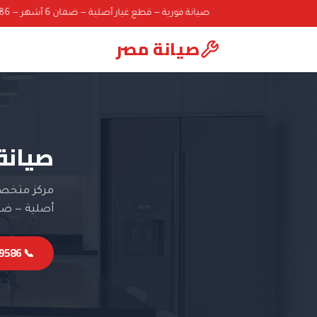
صيانة فورية — قطع غيار أصلية — ضمان 6 أشهر — 01000069586
صيانة مصر
صيانة
مركز متخصص
أصلية — ضمان 6 
📞 01000069586