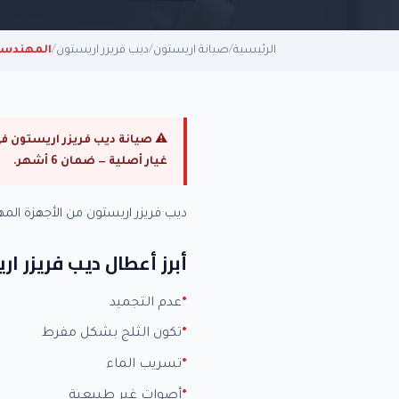
الرئيسية
/
صيانة اريستون
/
ديب فريزر اريستون
/
المهندس
غيار أصلية — ضمان 6 أشهر.
ديب فريزر اريستون من الأجهزة ال
أبرز أعطال ديب فريزر ا
عدم التجميد
تكون الثلج بشكل مفرط
تسريب الماء
أصوات غير طبيعية