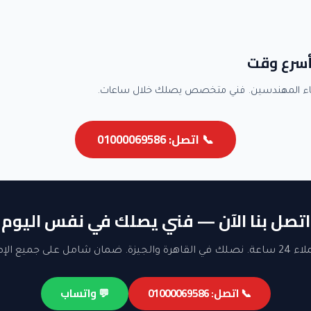
أسرع وقت
اء المهندسين. فني متخصص يصلك خلال ساعات.
📞 اتصل: 01000069586
اتصل بنا الآن — فني يصلك في نفس اليوم
ن شامل على جميع الإصلاحات.
📞 اتصل: 01000069586
💬 واتساب