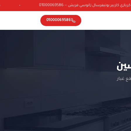
ي كاريير يونيفرسال زانوسي فريش — 01000069586
•
01000069586
سين
ع غيار