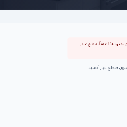
⚠ صيانة بوتاجازات اريستون في حلوان. صيانة بوتاجازات اريستون في القاهرة والجيزة. فنيون متخصصون بخبرة +15 عاماً. قطع غيار
ون بقطع غيار أصلية.