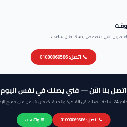
وقت
اء حلوان. فني متخصص يصلك خلال ساعات.
📞 اتصل: 01000069586
اتصل بنا الآن — فني يصلك في نفس اليوم
ن شامل على جميع الإصلاحات.
📞 اتصل: 01000069586
💬 واتساب