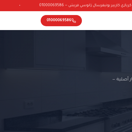
ي كاريير يونيفرسال زانوسي فريش — 01000069586
•
01000069586
 أصلية —