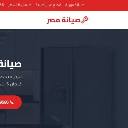
صيانة فورية — قطع غيار أصلية — ضمان 6 أشهر — 01000069586
صيانة مصر
صيانة
مركز متخصص 
ضمان 6 أشهر.
📞 01000069586