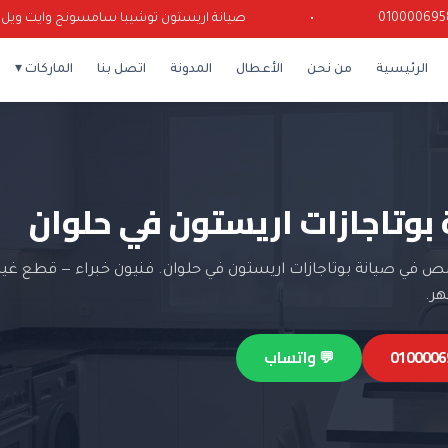
•
صيانة اريستون توشيبا سامسونج وايت ويل كرياز
الرئيسية
من نحن
الأعطال
المدونة
اتصل بنا
الماركات ▾
 بوتاجازات اريستون في حلوان
في صيانة بوتاجازات اريستون في حلوان. فنيون خبراء — قطع غيار
💬 واتساب